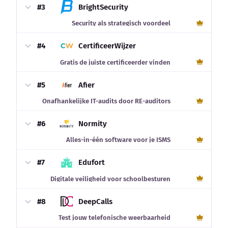
#3
BrightSecurity
Security als strategisch voordeel
#4
CertificeerWijzer
Gratis de juiste certificeerder vinden
#5
Afier
Onafhankelijke IT-audits door RE-auditors
#6
Normity
Alles-in-één software voor je ISMS
#7
Edufort
Digitale veiligheid voor schoolbesturen
#8
DeepCalls
Test jouw telefonische weerbaarheid