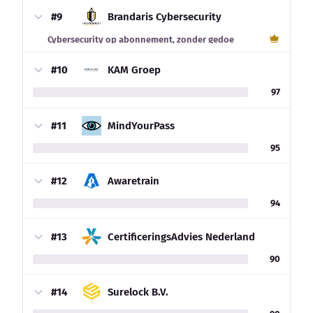
#9
Brandaris Cybersecurity
Cybersecurity op abonnement, zonder gedoe
#10
KAM Groep
97
#11
MindYourPass
95
#12
Awaretrain
94
#13
CertificeringsAdvies Nederland
90
#14
Surelock B.V.