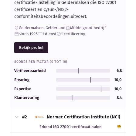
certificatie-instelling in Geldermalsen die ISO 27001
certificeert en CyFun-/NIS2-
conformiteitsbeoordelingen uitvoert.
Geldermalsen, Gelderland
Middelgroot bedrijf
sinds 1996
1 dienst
1 certificering
Bekijk profiel
SCORES PER FACTOR (0 TOT 10)
Verifieerbaarheid
6,8
Ervaring
10,0
Expertise
10,0
Klantervaring
8,4
#2
Normec Certification Institute (NCI)
Erkend ISO 27001-certificaat halen