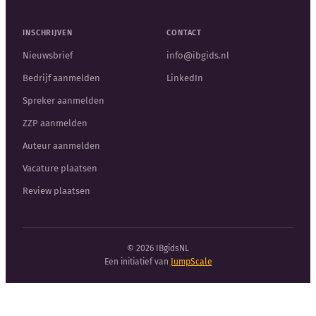
INSCHRIJVEN
CONTACT
Nieuwsbrief
info@ibgids.nl
Bedrijf aanmelden
LinkedIn
Spreker aanmelden
ZZP aanmelden
Auteur aanmelden
Vacature plaatsen
Review plaatsen
© 2026 IBgidsNL
Een initiatief van
JumpScale