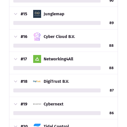
90
#15
Junglemap
89
#16
Cyber Cloud B.V.
88
#17
Networking4All
88
#18
DigiTrust B.V.
87
#19
Cybernext
86
#20
Tidal Control