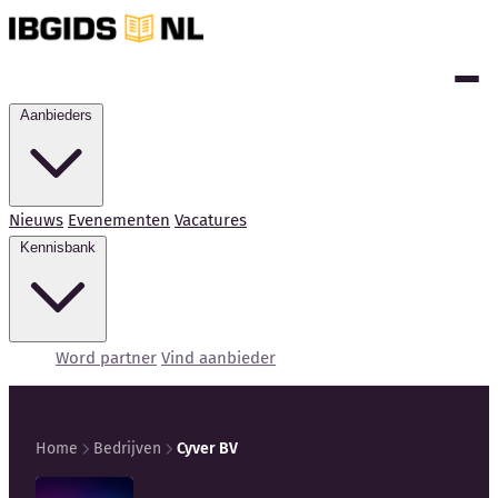
Aanbieders
Nieuws
Evenementen
Vacatures
Kennisbank
Word partner
Vind aanbieder
Home
Bedrijven
Cyver BV
Kennisbank