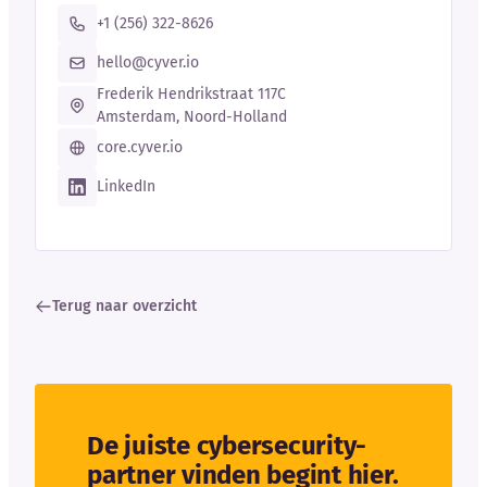
+1 (256) 322-8626
hello@cyver.io
Frederik Hendrikstraat 117C
Amsterdam, Noord-Holland
core.cyver.io
LinkedIn
Terug naar overzicht
De juiste cybersecurity-
partner vinden begint hier.