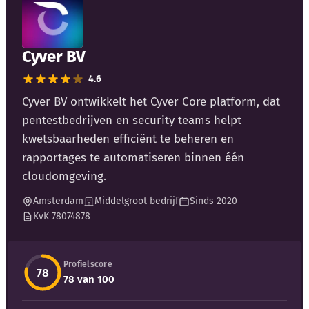
Blog
Bedrijfsupdates
Cyver BV
4.6
Externe bronnen
Cyver BV ontwikkelt het Cyver Core platform, dat
Woordenboek
pentestbedrijven en security teams helpt
kwetsbaarheden efficiënt te beheren en
Auteurs
rapportages te automatiseren binnen één
cloudomgeving.
Amsterdam
Middelgroot bedrijf
Sinds 2020
KvK 78074878
Profielscore
78
78 van 100