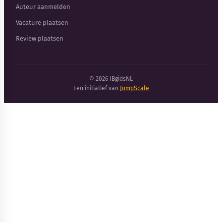
Auteur aanmelden
Vacature plaatsen
Review plaatsen
© 2026 IBgidsNL
Een initiatief van
JumpScale