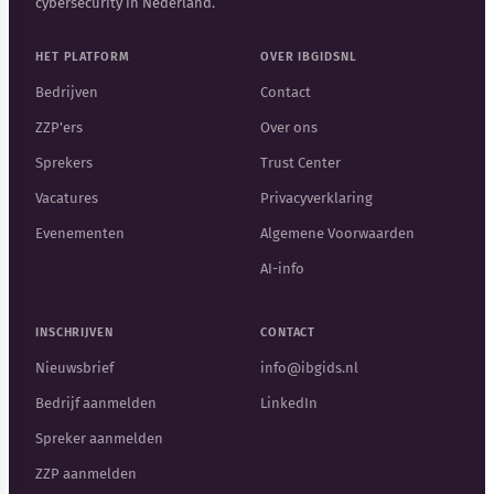
cybersecurity in Nederland.
HET PLATFORM
OVER IBGIDSNL
Bedrijven
Contact
ZZP'ers
Over ons
Sprekers
Trust Center
Vacatures
Privacyverklaring
Evenementen
Algemene Voorwaarden
AI-info
INSCHRIJVEN
CONTACT
Nieuwsbrief
info@ibgids.nl
Bedrijf aanmelden
LinkedIn
Spreker aanmelden
ZZP aanmelden