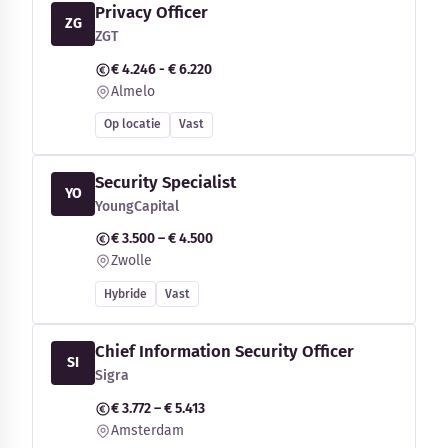
Privacy Officer
ZG
ZGT
€ 4.246 - € 6.220
Almelo
Op locatie
Vast
Security Specialist
YO
YoungCapital
€ 3.500 – € 4.500
Zwolle
Hybride
Vast
Chief Information Security Officer
SI
Sigra
€ 3.772 – € 5.413
Amsterdam