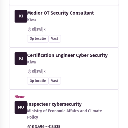
Medior OT Security Consultant
KI
Kiwa
Rijswijk
Op locatie
Vast
Certification Engineer Cyber Security
KI
Kiwa
Rijswijk
Op locatie
Vast
Nieuw
Inspecteur cybersecurity
MO
Ministry of Economic Affairs and Climate
Policy
€ 3.496 – € 5.535