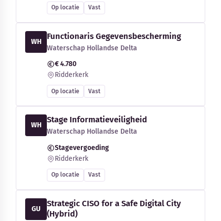
Op locatie
Vast
Functionaris Gegevensbescherming
WH
Waterschap Hollandse Delta
€ 4.780
Ridderkerk
Op locatie
Vast
Stage Informatieveiligheid
WH
Waterschap Hollandse Delta
Stagevergoeding
Ridderkerk
Op locatie
Vast
Strategic CISO for a Safe Digital City
GU
(Hybrid)