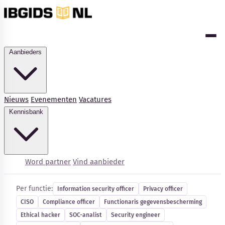
Aanbieders
Nieuws
Evenementen
Vacatures
Kennisbank
Cybersecurity-vacatures
Word partner
Vind aanbieder
Per functie:
Information security officer
Privacy officer
CISO
Compliance officer
Functionaris gegevensbescherming
Ethical hacker
SOC-analist
Security engineer