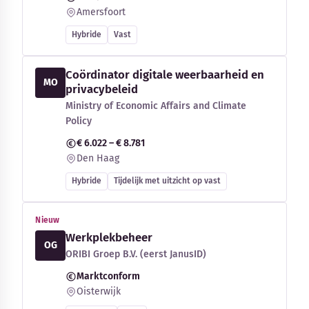
Amersfoort
Hybride
Vast
Coördinator digitale weerbaarheid en
MO
privacybeleid
Ministry of Economic Affairs and Climate
Policy
€ 6.022 – € 8.781
Den Haag
Hybride
Tijdelijk met uitzicht op vast
Nieuw
Werkplekbeheer
OG
ORIBI Groep B.V. (eerst JanusID)
Marktconform
Oisterwijk