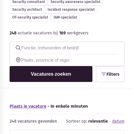
Security consultant
Security awareness specialist
Security architect
Incident response specialist
OT-security specialist
IAM-specialist
248
actuele vacatures bij
169
werkgevers
Kennisbank
Blog
Bedrijfsupdates
Vacatures zoeken
Filters
Externe bronnen
Woordenboek
Plaats je vacature
- In enkele minuten
Auteurs
248 vacatures gevonden
Sorteer op:
relevantie
-
datum