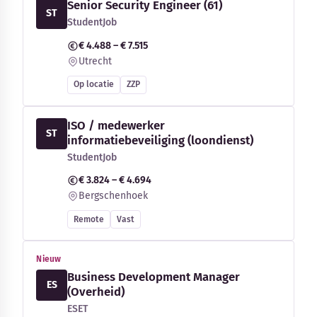
Senior Security Engineer (61)
ST
StudentJob
€ 4.488 – € 7.515
Utrecht
Op locatie
ZZP
ISO / medewerker
ST
informatiebeveiliging (loondienst)
StudentJob
€ 3.824 – € 4.694
Bergschenhoek
Remote
Vast
Nieuw
Business Development Manager
ES
(Overheid)
ESET