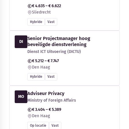
€ 4.635 – € 6.622
Sliedrecht
Hybride
Vast
Senior Projectmanager hoog
DI
beveiligde dienstverlening
Dienst ICT Uitvoering (DICTU)
€ 5.212 – € 7.747
Den Haag
Hybride
Vast
Adviseur Privacy
MO
Ministry of Foreign Affairs
€ 3.404 – € 5.389
Den Haag
Op locatie
Vast