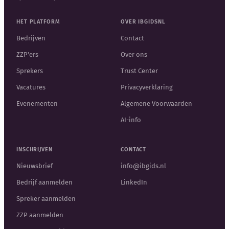
HET PLATFORM
OVER IBGIDSNL
Bedrijven
Contact
ZZP'ers
Over ons
Sprekers
Trust Center
Vacatures
Privacyverklaring
Evenementen
Algemene Voorwaarden
AI-info
INSCHRIJVEN
CONTACT
Nieuwsbrief
info@ibgids.nl
Bedrijf aanmelden
LinkedIn
Spreker aanmelden
ZZP aanmelden