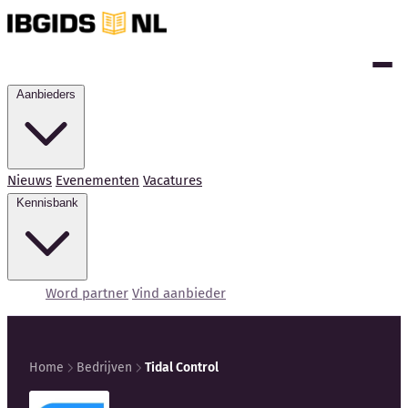
Aanbieders
Nieuws
Evenementen
Vacatures
Kennisbank
Word partner
Vind aanbieder
Home
Bedrijven
Tidal Control
Kennisbank