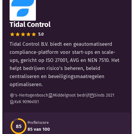
Blog
Bedrijfsupdates
Tidal Control
5.0
Externe bronnen
Tidal Control B.V. biedt een geautomatiseerd
Woordenboek
compliance-platform voor start-ups en scale-
ups, gericht op ISO 27001, AVG en NEN 7510. Het
Auteurs
helpt bedrijven risico's beheren, beleid
centraliseren en beveiligingsmaatregelen
optimaliseren.
's-Hertogenbosch
Middelgroot bedrijf
Sinds 2021
KvK 90964101
Profielscore
85
85 van 100