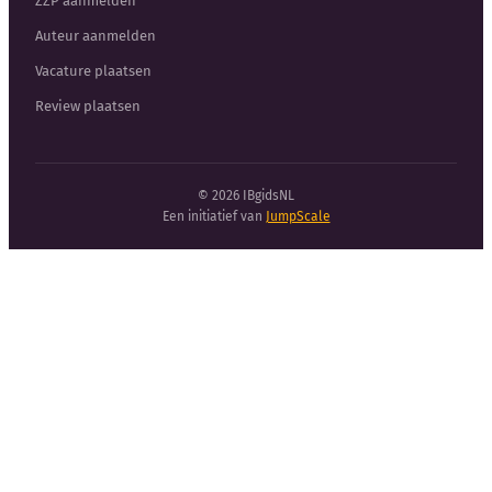
ZZP aanmelden
Auteur aanmelden
Vacature plaatsen
Review plaatsen
© 2026 IBgidsNL
Een initiatief van
JumpScale