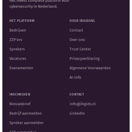
Het meest complete platform voor
cybersecurity in Nederland.
HET PLATFORM
OVER IBGIDSNL
Bedrijven
Contact
ZZP'ers
Over ons
Sprekers
Trust Center
Vacatures
Privacyverklaring
Evenementen
Algemene Voorwaarden
AI-info
INSCHRIJVEN
CONTACT
Nieuwsbrief
info@ibgids.nl
Bedrijf aanmelden
LinkedIn
Spreker aanmelden