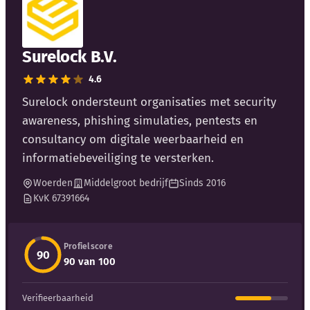
Surelock B.V.
4.6
Kennisbank
Surelock ondersteunt organisaties met security
awareness, phishing simulaties, pentests en
Blog
consultancy om digitale weerbaarheid en
informatiebeveiliging te versterken.
Bedrijfsupdates
Woerden
Middelgroot bedrijf
Sinds 2016
KvK 67391664
Externe bronnen
Woordenboek
Profielscore
90
90 van 100
Auteurs
Verifieerbaarheid