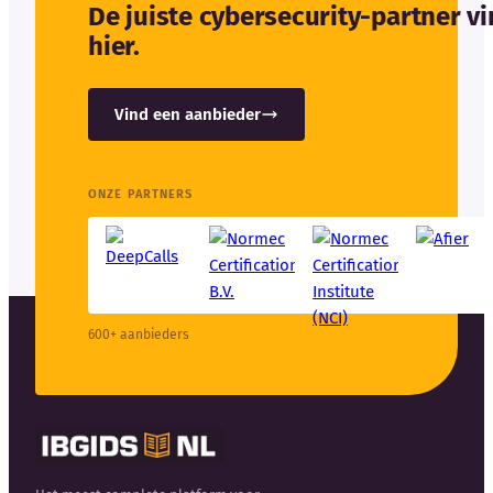
De juiste cybersecurity-partner v
hier.
Vind een aanbieder
ONZE PARTNERS
600+ aanbieders