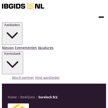
Aanbieders
Nieuws
Evenementen
Vacatures
Kennisbank
Word partner
Vind aanbieder
Home
Bedrijven
Surelock B.V.