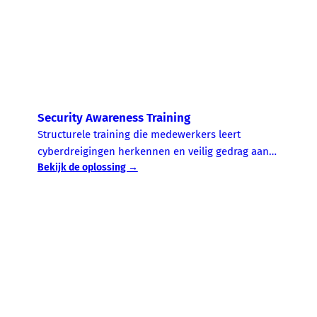
Security Awareness Training
Structurele training die medewerkers leert
cyberdreigingen herkennen en veilig gedrag aan
Bekijk de oplossing →
te leren. Omvat e-learning modules, interactieve
sessies, phishing-simulaties en rapportage,
gericht op phishing-herkenning,
wachtwoordhygiëne, social engineering en
NIS2/AVG bewustwording.