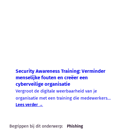
Security Awareness Training: Verminder
menselijke fouten en creëer een
cyberveilige organisatie
Vergroot de digitale weerbaarheid van je
organisatie met een training die medewerkers
Lees verder →
leert cyberrisico’s te herkennen en veilig te
handelen.
Begrippen bij dit onderwerp:
Phishing