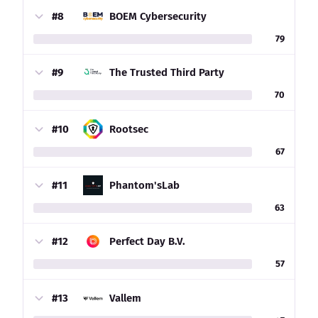
#8
BOEM Cybersecurity
79
#9
The Trusted Third Party
70
#10
Rootsec
67
#11
Phantom'sLab
63
#12
Perfect Day B.V.
57
#13
Vallem