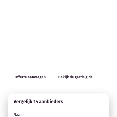
Phishing Simulatie & Testen
Blog
Eén aanvraag, meerdere offertes. Je legt je vraag hier
Bedrijfsupdates
één keer neer, wij leggen die voor aan de aanbieders
van phishing simulatie op IBgids. Jij vergelijkt en
Externe bronnen
kiest.
Woordenboek
Gratis en vrijblijvend
Offertes binnen <48 uur
Auteurs
Geverifieerde aanbieders
Offerte aanvragen
Bekijk de gratis gids
Vergelijk 15 aanbieders
Naam