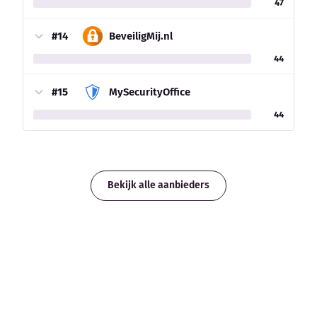
47
#14
BeveiligMij.nl
44
#15
MySecurityOffice
44
Bekijk alle aanbieders
Weten wat een offerte