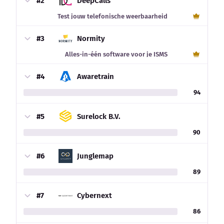
#2
DeepCalls
Test jouw telefonische weerbaarheid
#3
Normity
Alles-in-één software voor je ISMS
#4
Awaretrain
94
#5
Surelock B.V.
90
#6
Junglemap
89
#7
Cybernext
86