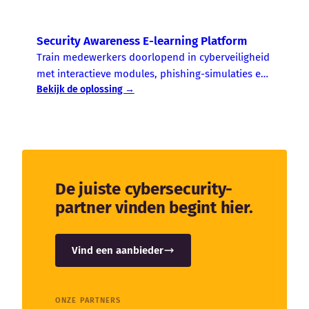
Security Awareness E-learning Platform
Train medewerkers doorlopend in cyberveiligheid
met interactieve modules, phishing-simulaties en
Bekijk de oplossing →
compliance-rapportages via een geautomatiseerd
SaaS-platform.
De juiste cybersecurity-
partner vinden begint hier.
Vind een aanbieder
ONZE PARTNERS