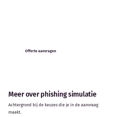
voor phishing simulatie
kost?
Leg je situatie in één keer voor aan
meerdere aanbieders en vergelijk de
offertes op scope, aanpak en prijs.
Offerte aanvragen
Meer over phishing simulatie
Achtergrond bij de keuzes die je in de aanvraag
maakt.