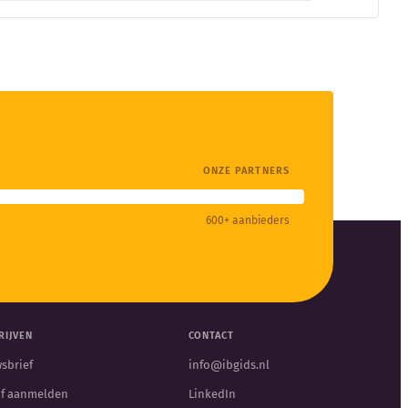
ONZE PARTNERS
600+ aanbieders
RIJVEN
CONTACT
sbrief
info@ibgids.nl
jf aanmelden
LinkedIn