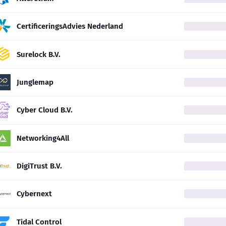
CertificeringsAdvies Nederland
Surelock B.V.
Junglemap
Cyber Cloud B.V.
Networking4All
DigiTrust B.V.
Cybernext
Tidal Control