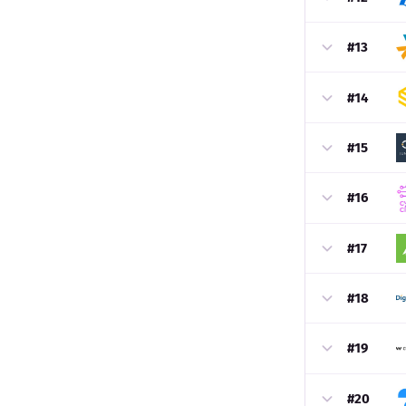
#13
#14
#15
#16
#17
#18
#19
#20