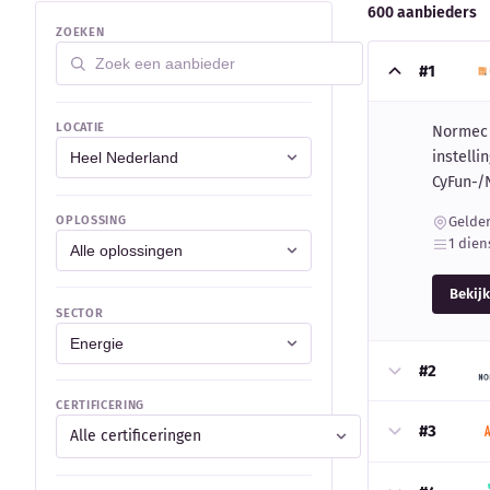
600 aanbieders
ZOEKEN
#1
LOCATIE
Normec C
instelli
CyFun-/
OPLOSSING
Gelde
1 dien
Bekijk
SECTOR
#2
CERTIFICERING
#3
Alle certificeringen