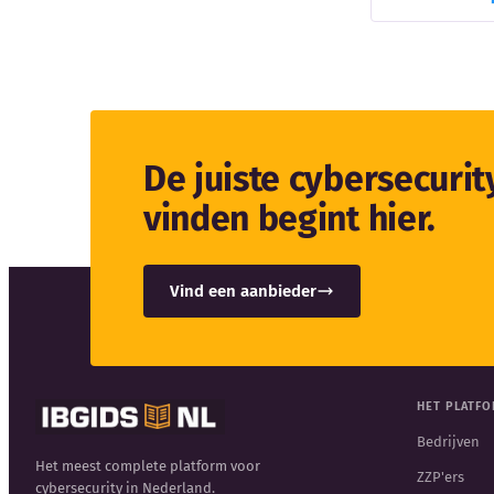
De juiste cybersecuri
vinden begint hier.
Vind een aanbieder
HET PLATF
Bedrijven
Het meest complete platform voor
ZZP'ers
cybersecurity in Nederland.