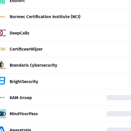
Edufort
Normec Certification Institute (NCI)
DeepCalls
CertificeerWijzer
Brandaris Cybersecurity
BrightSecurity
KAM Groep
MindYourPass
Awaretrain