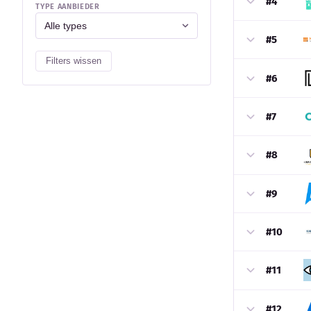
#4
TYPE AANBIEDER
#5
Filters wissen
#6
#7
#8
#9
#10
#11
#12