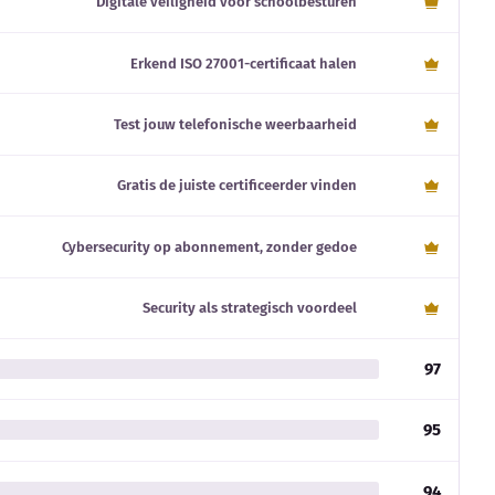
Digitale veiligheid voor schoolbesturen
Erkend ISO 27001-certificaat halen
Test jouw telefonische weerbaarheid
Gratis de juiste certificeerder vinden
Cybersecurity op abonnement, zonder gedoe
Security als strategisch voordeel
97
95
94