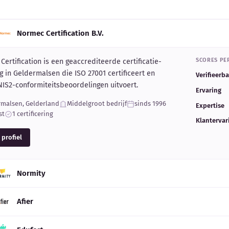
Normec Certification B.V.
SCORES PER
ertification is een geaccrediteerde certificatie-
ng in Geldermalsen die ISO 27001 certificeert en
Verifieerb
NIS2-conformiteitsbeoordelingen uitvoert.
Ervaring
rmalsen, Gelderland
Middelgroot bedrijf
sinds 1996
Expertise
st
1 certificering
Klantervar
 profiel
Normity
Afier