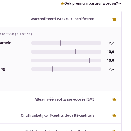
Ook premium partner worden?
Geaccrediteerd ISO 27001 certificeren
 FACTOR (0 TOT 10)
aarheid
6,8
10,0
10,0
ing
8,4
Alles-in-één software voor je ISMS
Onafhankelijke IT-audits door RE-auditors