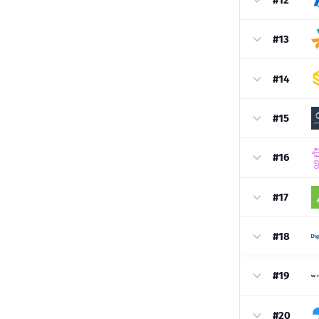
#13
#14
#15
#16
#17
#18
#19
#20