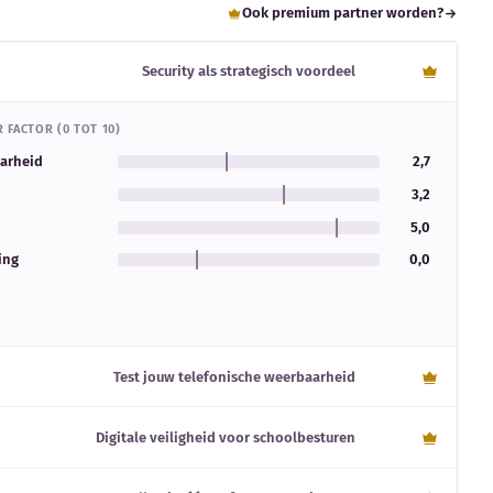
Ook premium partner worden?
Security als strategisch voordeel
 FACTOR (0 TOT 10)
aarheid
2,7
3,2
5,0
ing
0,0
Test jouw telefonische weerbaarheid
Digitale veiligheid voor schoolbesturen