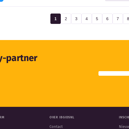
1
2
3
4
5
6
7
ty-partner
ORM
OVER IBGIDSNL
INSCH
Contact
Nieuw