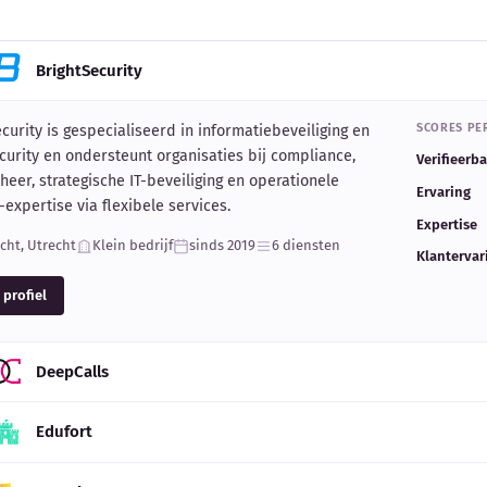
BrightSecurity
SCORES PER
curity is gespecialiseerd in informatiebeveiliging en
urity en ondersteunt organisaties bij compliance,
Verifieerb
heer, strategische IT-beveiliging en operationele
Ervaring
-expertise via flexibele services.
Expertise
cht, Utrecht
Klein bedrijf
sinds 2019
6 diensten
Klantervar
 profiel
DeepCalls
Edufort