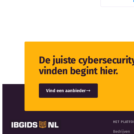
De juiste cybersecuri
vinden begint hier.
Vind een aanbieder
HET PLATF
Bedrijven