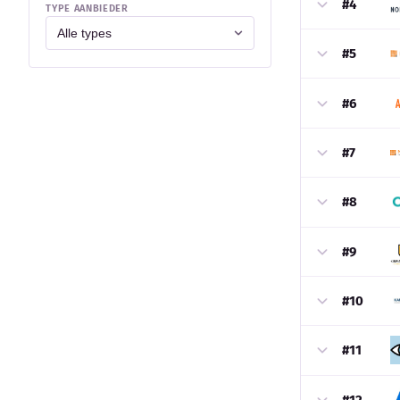
#4
TYPE AANBIEDER
#5
#6
#7
#8
#9
#10
#11
#12