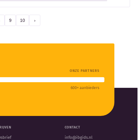
8
9
10
›
ONZE PARTNERS
600+ aanbieders
RIJVEN
CONTACT
sbrief
info@ibgids.nl