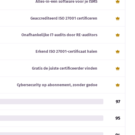
Alles-in-één software voor je ISMS
Geaccrediteerd ISO 27001 certificeren
Onafhankelijke IT-audits door RE-auditors
Erkend ISO 27001-certificaat halen
Gratis de juiste certificeerder vinden
Cybersecurity op abonnement, zonder gedoe
97
95
94