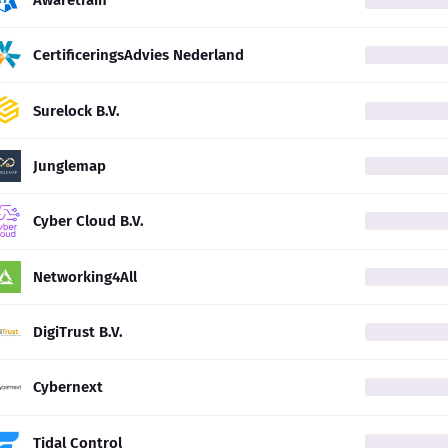
CertificeringsAdvies Nederland
Surelock B.V.
Junglemap
Cyber Cloud B.V.
Networking4All
DigiTrust B.V.
Cybernext
Tidal Control