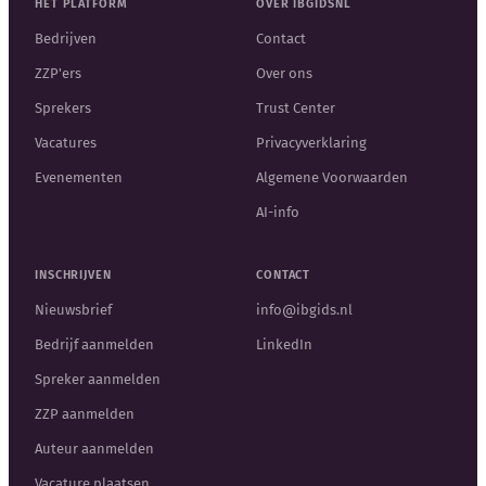
HET PLATFORM
OVER IBGIDSNL
Bedrijven
Contact
ZZP'ers
Over ons
Sprekers
Trust Center
Vacatures
Privacyverklaring
Evenementen
Algemene Voorwaarden
AI-info
INSCHRIJVEN
CONTACT
Nieuwsbrief
info@ibgids.nl
Bedrijf aanmelden
LinkedIn
Spreker aanmelden
ZZP aanmelden
Auteur aanmelden
Vacature plaatsen