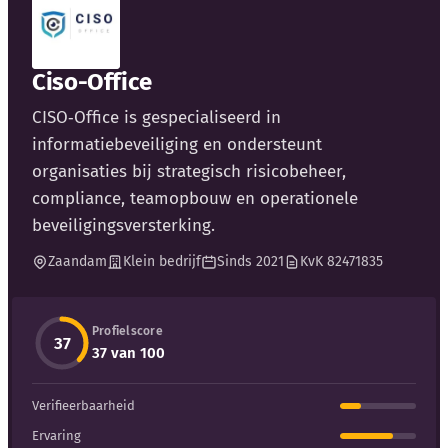
Blog
Bedrijfsupdates
Ciso-Office
CISO‑Office is gespecialiseerd in
Externe bronnen
informatiebeveiliging en ondersteunt
Woordenboek
organisaties bij strategisch risicobeheer,
compliance, teamopbouw en operationele
Auteurs
beveiligingsversterking.
Zaandam
Klein bedrijf
Sinds 2021
KvK 82471835
Profielscore
37
37 van 100
Verifieerbaarheid
Ervaring