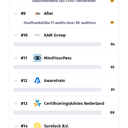
Geaccrediteerd ISO 27001 certificeren
#9
Afier
Onafhankelijke IT-audits door RE-auditors
#10
KAM Groep
94
#11
MindYourPass
92
#12
Awaretrain
91
#13
CertificeringsAdvies Nederland
88
#14
Surelock B.V.