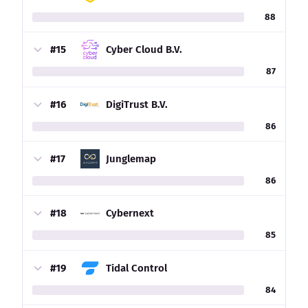
88
#15
Cyber Cloud B.V.
87
#16
DigiTrust B.V.
86
#17
Junglemap
86
#18
Cybernext
85
#19
Tidal Control
84