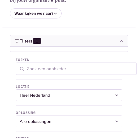
bij jouw organisatie past.
Blog
Waar kijken we naar?
Bedrijfsupdates
Externe bronnen
Filters
1
Woordenboek
ZOEKEN
Auteurs
LOCATIE
OPLOSSING