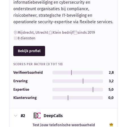
informatiebeveiliging en cybersecurity en
ondersteunt organisaties bij compliance,
risicobeheer, strategische IT-beveiliging en
operationele security-expertise via flexibele services.
Mijdrecht, Utrecht
Klein bedrijf
sinds 2019
8 diensten
Bekijk profiel
SCORES PER FACTOR (0 TOT 10)
Verifieerbaarheid
2,8
Ervaring
3,2
Expertise
5,0
Klantervaring
0,0
#2
DeepCalls
Test jouw telefonische weerbaarheid