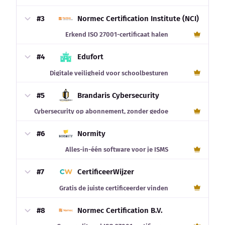
#3
Normec Certification Institute (NCI)
Erkend ISO 27001-certificaat halen
#4
Edufort
Digitale veiligheid voor schoolbesturen
#5
Brandaris Cybersecurity
Cybersecurity op abonnement, zonder gedoe
#6
Normity
Alles-in-één software voor je ISMS
#7
CertificeerWijzer
Gratis de juiste certificeerder vinden
#8
Normec Certification B.V.