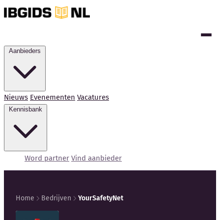
Aanbieders
Nieuws
Evenementen
Vacatures
Kennisbank
Word partner
Vind aanbieder
Home
Bedrijven
YourSafetyNet
Kennisbank