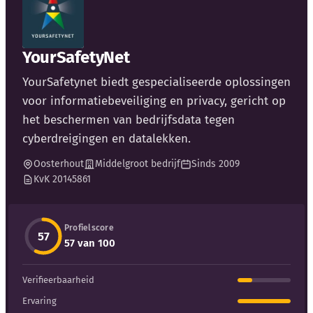
Blog
Bedrijfsupdates
YourSafetyNet
YourSafetynet biedt gespecialiseerde oplossingen
Externe bronnen
voor informatiebeveiliging en privacy, gericht op
Woordenboek
het beschermen van bedrijfsdata tegen
cyberdreigingen en datalekken.
Auteurs
Oosterhout
Middelgroot bedrijf
Sinds 2009
KvK 20145861
Profielscore
57
57 van 100
Verifieerbaarheid
Ervaring