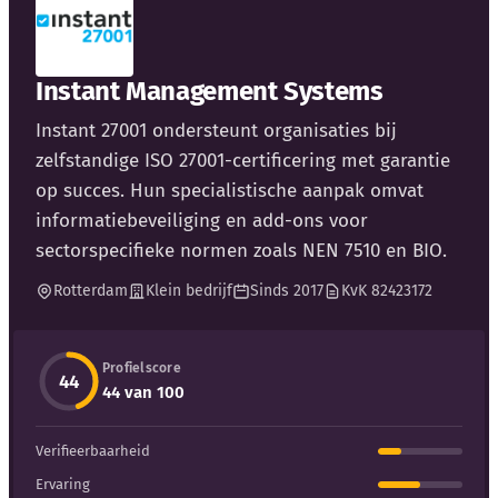
Kennisbank
Instant Management Systems
Blog
Instant 27001 ondersteunt organisaties bij
zelfstandige ISO 27001-certificering met garantie
Bedrijfsupdates
op succes. Hun specialistische aanpak omvat
informatiebeveiliging en add-ons voor
Externe bronnen
sectorspecifieke normen zoals NEN 7510 en BIO.
Woordenboek
Rotterdam
Klein bedrijf
Sinds 2017
KvK 82423172
Auteurs
Profielscore
44
44 van 100
Verifieerbaarheid
Ervaring