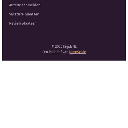
Auteur aanmelden
Vacature plaatsen
Review plaatsen
© 2026 IBgidsNL
Een initiatief van
JumpScale