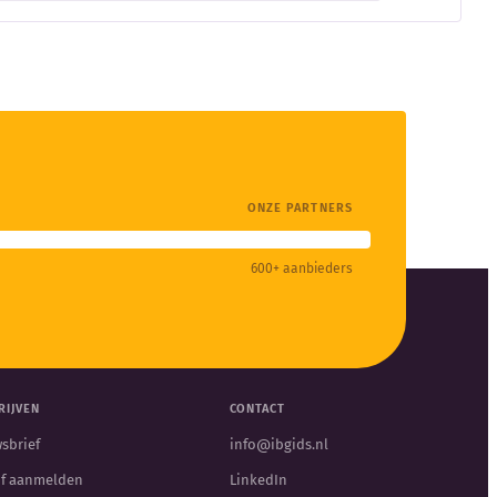
ONZE PARTNERS
600+ aanbieders
RIJVEN
CONTACT
sbrief
info@ibgids.nl
jf aanmelden
LinkedIn