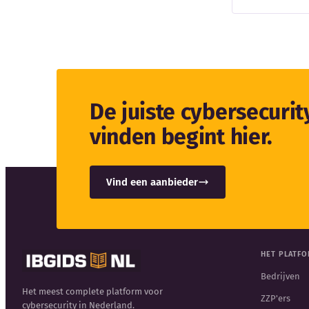
De juiste cybersecuri
vinden begint hier.
Vind een aanbieder
HET PLATF
Bedrijven
Het meest complete platform voor
ZZP'ers
cybersecurity in Nederland.