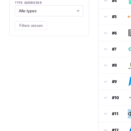
#4
TYPE AANBIEDER
#5
Filters wissen
#6
#7
#8
#9
#10
#11
#12