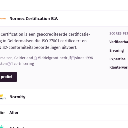
Normec Certification B.V.
SCORES PER
ertification is een geaccrediteerde certificatie-
ng in Geldermalsen die ISO 27001 certificeert en
Verifieerb
NIS2-conformiteitsbeoordelingen uitvoert.
Ervaring
rmalsen, Gelderland
Middelgroot bedrijf
sinds 1996
Expertise
sten
1 certificering
Klantervar
 profiel
Normity
Afier