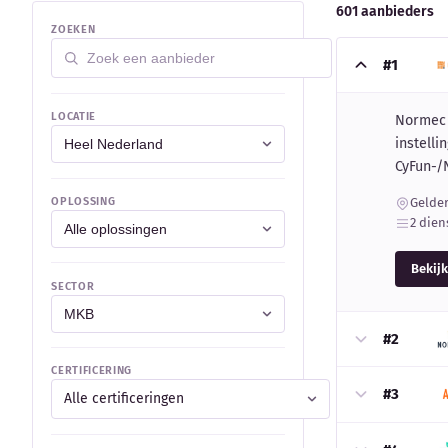
601 aanbieders
ZOEKEN
#1
LOCATIE
Normec C
instelli
CyFun-/
OPLOSSING
Gelde
2 dien
Bekijk
SECTOR
#2
CERTIFICERING
#3
Alle certificeringen