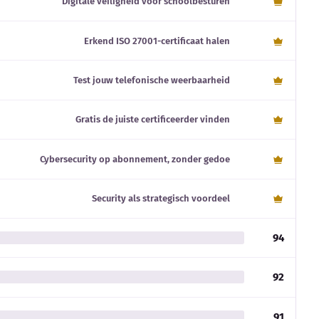
Digitale veiligheid voor schoolbesturen
Erkend ISO 27001-certificaat halen
Test jouw telefonische weerbaarheid
Gratis de juiste certificeerder vinden
Cybersecurity op abonnement, zonder gedoe
Security als strategisch voordeel
94
92
91