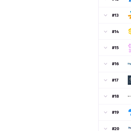
#13
#14
#15
#16
#17
#18
#19
#20