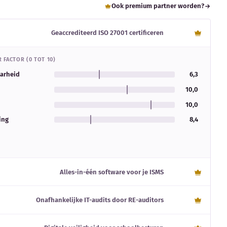
Ook premium partner worden?
Geaccrediteerd ISO 27001 certificeren
 FACTOR (0 TOT 10)
aarheid
6,3
10,0
10,0
ing
8,4
Alles-in-één software voor je ISMS
Onafhankelijke IT-audits door RE-auditors