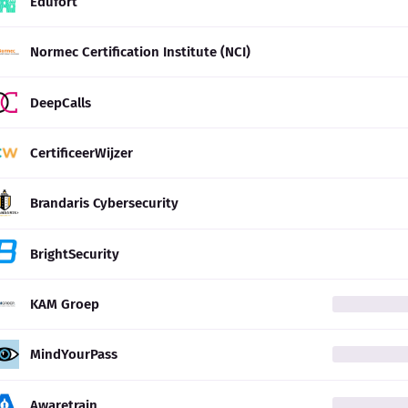
Edufort
Normec Certification Institute (NCI)
DeepCalls
CertificeerWijzer
Brandaris Cybersecurity
BrightSecurity
KAM Groep
MindYourPass
Awaretrain