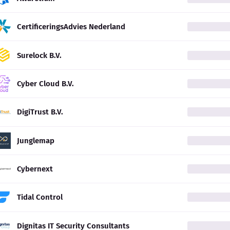
CertificeringsAdvies Nederland
Surelock B.V.
Cyber Cloud B.V.
DigiTrust B.V.
Junglemap
Cybernext
Tidal Control
Dignitas IT Security Consultants