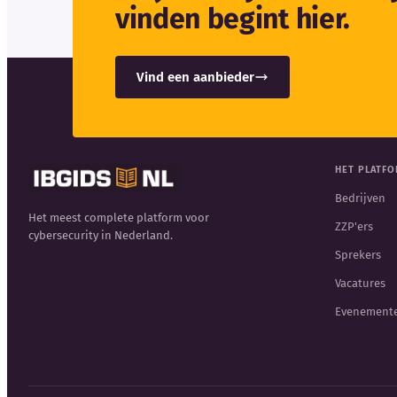
vinden begint hier.
Vind een aanbieder
HET PLATF
Bedrijven
Het meest complete platform voor
ZZP'ers
cybersecurity in Nederland.
Sprekers
Vacatures
Evenement