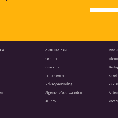
ORM
OVER IBGIDSNL
INSCH
Contact
Nieuw
Over ons
Bedri
Trust Center
Sprek
Privacyverklaring
ZZP 
en
Algemene Voorwaarden
Auteu
AI-info
Vacat