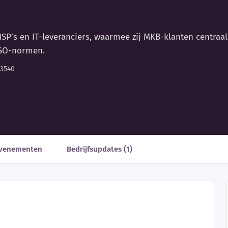
P’s en IT-leveranciers, waarmee zij MKB-klanten centraal
ISO-normen.
93540
venementen
Bedrijfsupdates (1)