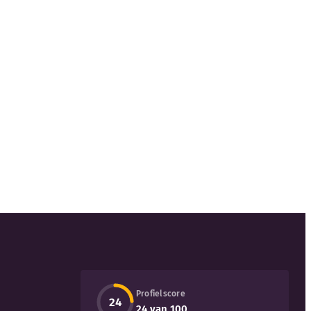
Profielscore
24
24 van 100