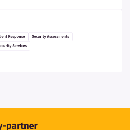
ident Response
Security Assessments
curity Services
ty-partner