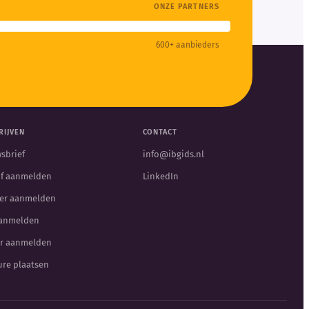
ONZE PARTNERS
600+ aanbieders
RIJVEN
CONTACT
sbrief
info@ibgids.nl
jf aanmelden
LinkedIn
er aanmelden
aanmelden
r aanmelden
ure plaatsen