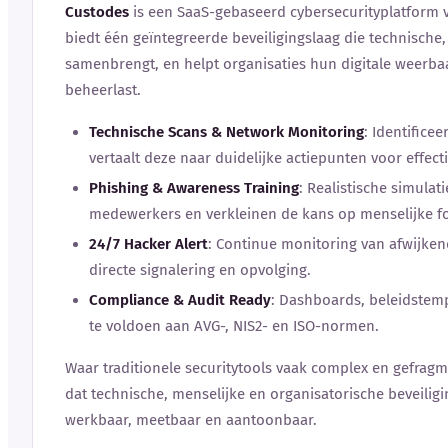
Custodes
is een SaaS-gebaseerd cybersecurityplatform v
biedt één geïntegreerde beveiligingslaag die technische
samenbrengt, en helpt organisaties hun digitale weerbaa
beheerlast.
Technische Scans & Network Monitoring
: Identifice
vertaalt deze naar duidelijke actiepunten voor effecti
Phishing & Awareness Training
: Realistische simulat
medewerkers en verkleinen de kans op menselijke f
24/7 Hacker Alert
: Continue monitoring van afwijken
directe signalering en opvolging.
Compliance & Audit Ready
: Dashboards, beleidstem
te voldoen aan AVG-, NIS2- en ISO-normen.
Waar traditionele securitytools vaak complex en gefragm
dat technische, menselijke en organisatorische beveilig
werkbaar, meetbaar en aantoonbaar.