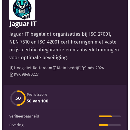
Blog
Bedrijfsupdates
Jaguar IT
Jaguar IT begeleidt organisaties bij ISO 27001,
Externe bronnen
NEN 7510 en ISO 42001 certificeringen met vaste
Woordenboek
prijs, certificatiegarantie en maatwerk trainingen
voor optimale beveiliging.
Auteurs
Hoogvliet Rotterdam
Klein bedrijf
Sinds 2024
KvK 98480227
Profielscore
50
50 van 100
Verifieerbaarheid
Ervaring