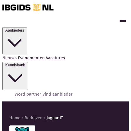
Aanbieders
Nieuws
Evenementen
Vacatures
Kennisbank
Word partner
Vind aanbieder
Home
Bedrijven
Jaguar IT
Kennisbank