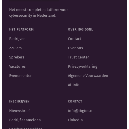
Het meest complete platform voor
cybersecurity in Nederland.
HET PLATFORM
OVER IBGIDSNL
Bedrijven
Contact
ZZP'ers
Over ons
Sprekers
Trust Center
Vacatures
Privacyverklaring
Evenementen
Algemene Voorwaarden
AI-info
INSCHRIJVEN
CONTACT
Nieuwsbrief
info@ibgids.nl
Bedrijf aanmelden
LinkedIn