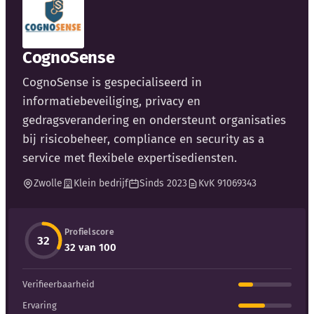
Blog
Bedrijfsupdates
CognoSense
CognoSense is gespecialiseerd in
Externe bronnen
informatiebeveiliging, privacy en
Woordenboek
gedragsverandering en ondersteunt organisaties
bij risicobeheer, compliance en security as a
Auteurs
service met flexibele expertisediensten.
Zwolle
Klein bedrijf
Sinds 2023
KvK 91069343
Profielscore
32
32 van 100
Verifieerbaarheid
Ervaring