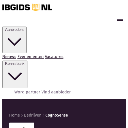
Aanbieders
Nieuws
Evenementen
Vacatures
Kennisbank
Word partner
Vind aanbieder
Home
Bedrijven
CognoSense
Kennisbank