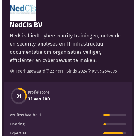
Kennisbank
NedCis BV
Blog
NedCis biedt cybersecurity trainingen, netwerk-
en security-analyses en IT-infrastructuur
Bedrijfsupdates
documentatie om organisaties veiliger,
efficiënter en cyberbewust te maken.
Externe bronnen
Heerhugowaard
ZZP'er
Sinds 2024
KvK 92674895
Woordenboek
Profielscore
31
Auteurs
31 van 100
Verifieerbaarheid
Ervaring
Expertise