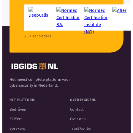
600+ aanbieders
Het meest complete platform voor
cybersecurity in Nederland.
HET PLATFORM
OVER IBGIDSNL
Bedrijven
Contact
ZZP'ers
Over ons
Sprekers
Trust Center