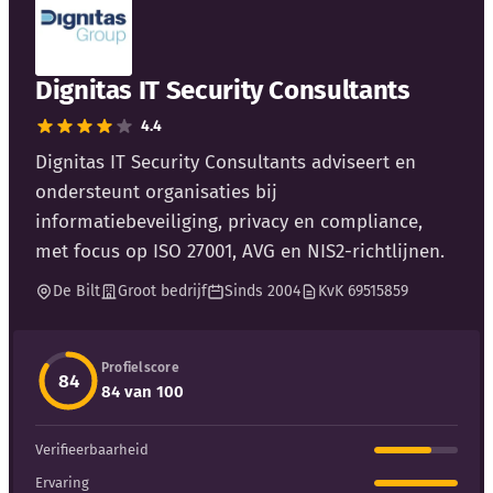
Blog
Bedrijfsupdates
Dignitas IT Security Consultants
4.4
Externe bronnen
Dignitas IT Security Consultants adviseert en
Woordenboek
ondersteunt organisaties bij
informatiebeveiliging, privacy en compliance,
Auteurs
met focus op ISO 27001, AVG en NIS2-richtlijnen.
De Bilt
Groot bedrijf
Sinds 2004
KvK 69515859
Profielscore
84
84 van 100
Verifieerbaarheid
Ervaring