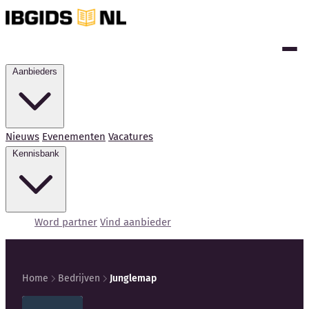
Aanbieders
Nieuws
Evenementen
Vacatures
Kennisbank
Word partner
Vind aanbieder
Home
Bedrijven
Junglemap
Kennisbank