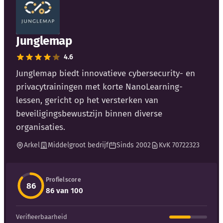
Blog
Bedrijfsupdates
Junglemap
4.6
Externe bronnen
Junglemap biedt innovatieve cybersecurity- en
Woordenboek
privacytrainingen met korte NanoLearning-
lessen, gericht op het versterken van
Auteurs
beveiligingsbewustzijn binnen diverse
organisaties.
Arkel
Middelgroot bedrijf
Sinds 2002
KvK 70722323
Profielscore
86
86 van 100
Verifieerbaarheid