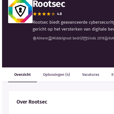
Rootsec
4.8
Rootsec biedt geavanceerde cybersecurity
gericht op het versterken van digitale be
Almere
Middelgroot bedrijf
Sinds 2016
KvK
Overzicht
Oplossingen (4)
Vacatures
E
Over Rootsec