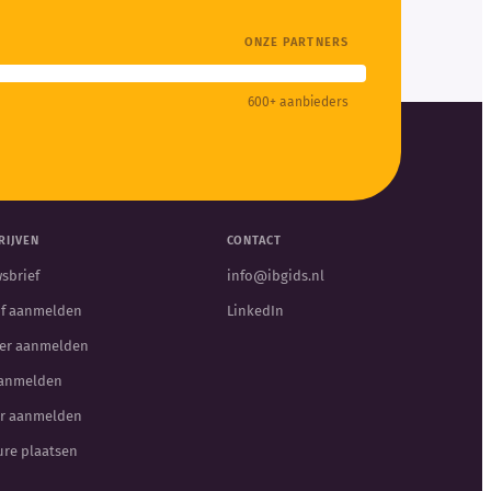
ONZE PARTNERS
600+ aanbieders
RIJVEN
CONTACT
sbrief
info@ibgids.nl
jf aanmelden
LinkedIn
er aanmelden
aanmelden
r aanmelden
ure plaatsen