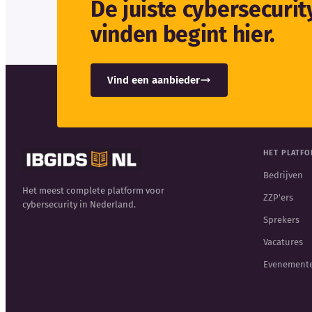
De juiste cybersecuri
vinden begint hier.
Vind een aanbieder
HET PLATF
Bedrijven
Het meest complete platform voor
ZZP'ers
cybersecurity in Nederland.
Sprekers
Vacatures
Evenement