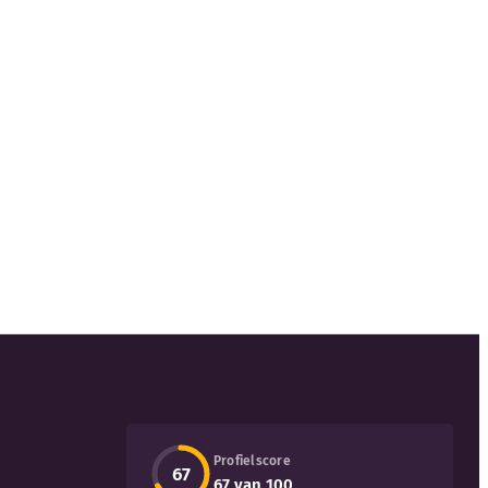
Profielscore
67
67 van 100