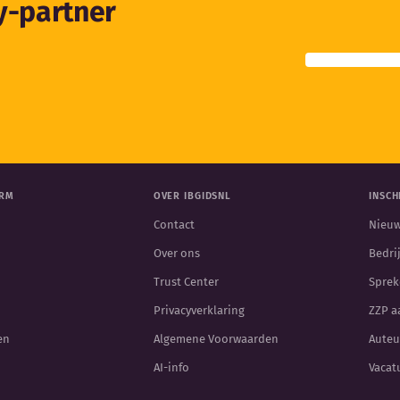
ty-partner
ORM
OVER IBGIDSNL
INSCH
Contact
Nieuw
Over ons
Bedri
Trust Center
Sprek
Privacyverklaring
ZZP 
en
Algemene Voorwaarden
Auteu
AI-info
Vacat