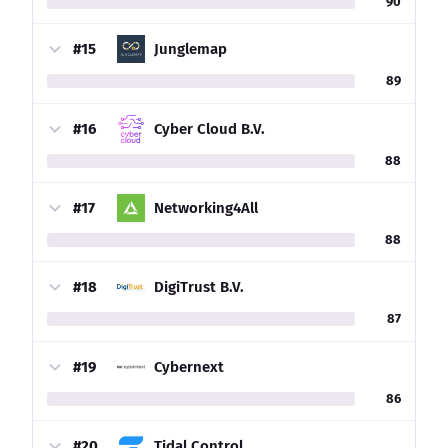
90
#15
Junglemap
89
#16
Cyber Cloud B.V.
88
#17
Networking4All
88
#18
DigiTrust B.V.
87
#19
Cybernext
86
#20
Tidal Control