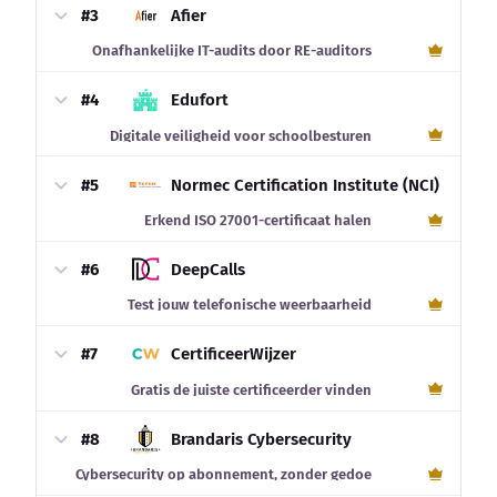
#3
Afier
Onafhankelijke IT-audits door RE-auditors
#4
Edufort
Digitale veiligheid voor schoolbesturen
#5
Normec Certification Institute (NCI)
Erkend ISO 27001-certificaat halen
#6
DeepCalls
Test jouw telefonische weerbaarheid
#7
CertificeerWijzer
Gratis de juiste certificeerder vinden
#8
Brandaris Cybersecurity
Cybersecurity op abonnement, zonder gedoe