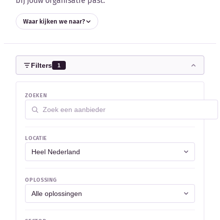
bij jouw organisatie past.
Blog
Waar kijken we naar?
Bedrijfsupdates
Externe bronnen
Filters
1
Woordenboek
ZOEKEN
Auteurs
LOCATIE
OPLOSSING