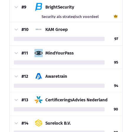
#9
BrightSecurity
Security als strategisch voordeel
#10
KAM Groep
97
#11
MindYourPass
95
#12
Awaretrain
94
#13
CertificeringsAdvies Nederland
90
#14
Surelock B.V.