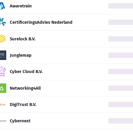
Awaretrain
CertificeringsAdvies Nederland
Surelock B.V.
Junglemap
Cyber Cloud B.V.
Networking4All
DigiTrust B.V.
Cybernext