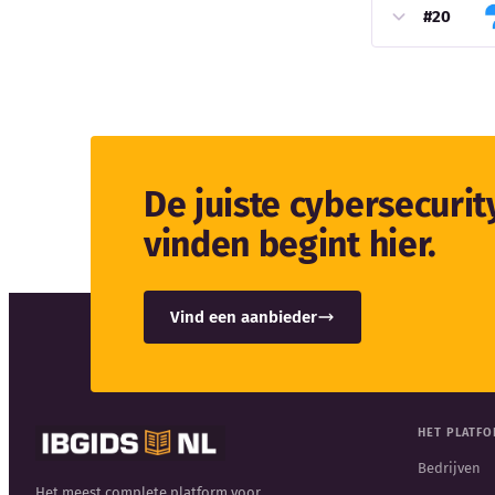
#20
De juiste cybersecuri
vinden begint hier.
Vind een aanbieder
HET PLATF
Bedrijven
Het meest complete platform voor