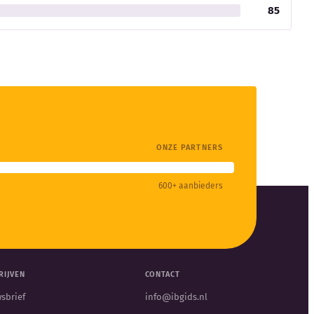
85
ONZE PARTNERS
600+ aanbieders
RIJVEN
CONTACT
sbrief
info@ibgids.nl