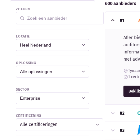
600 aanbieders
ZOEKEN
#1
LOCATIE
Afier bi
auditor
informat
met advi
OPLOSSING
Tynaar
1 certi
SECTOR
Bekijk
#2
CERTIFICERING
Alle certificeringen
#3