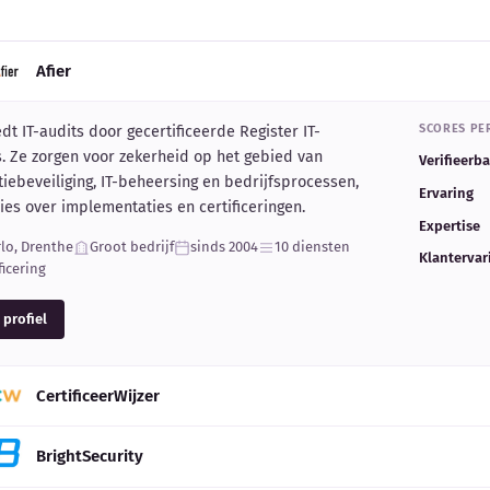
Afier
SCORES PER
edt IT-audits door gecertificeerde Register IT-
s. Ze zorgen voor zekerheid op het gebied van
Verifieerb
iebeveiliging, IT-beheersing en bedrijfsprocessen,
Ervaring
es over implementaties en certificeringen.
Expertise
lo, Drenthe
Groot bedrijf
sinds 2004
10 diensten
Klantervar
ficering
 profiel
CertificeerWijzer
BrightSecurity