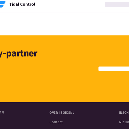
Tidal Control
ty-partner
ORM
OVER IBGIDSNL
INSCH
Contact
Nieuw