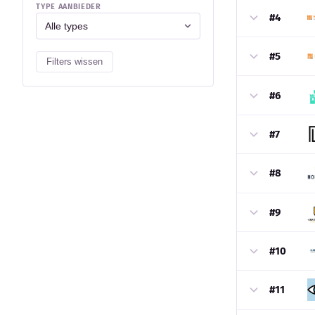
TYPE AANBIEDER
#4
#5
Filters wissen
#6
#7
#8
#9
#10
#11