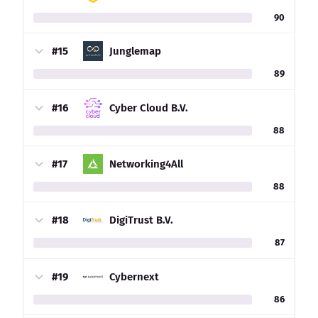
90
#15
Junglemap
89
#16
Cyber Cloud B.V.
88
#17
Networking4All
88
#18
DigiTrust B.V.
87
#19
Cybernext
86