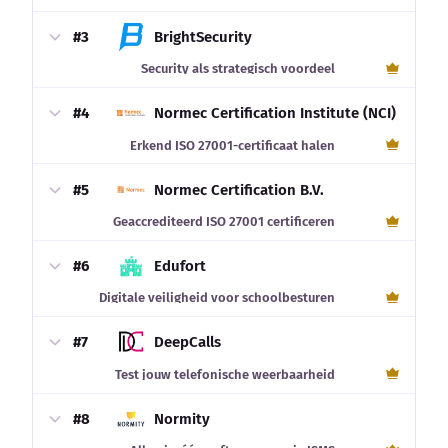
#3
BrightSecurity
Security als strategisch voordeel
#4
Normec Certification Institute (NCI)
Erkend ISO 27001-certificaat halen
#5
Normec Certification B.V.
Geaccrediteerd ISO 27001 certificeren
#6
Edufort
Digitale veiligheid voor schoolbesturen
#7
DeepCalls
Test jouw telefonische weerbaarheid
#8
Normity