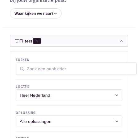
bij jouw organisatie past.
Blog
Waar kijken we naar?
Bedrijfsupdates
Externe bronnen
Filters
1
Woordenboek
ZOEKEN
Auteurs
LOCATIE
OPLOSSING