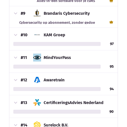
Alles-in-één software voor je ISMS
#9
Brandaris Cybersecurity
Cybersecurity op abonnement, zonder gedoe
#10
KAM Groep
97
#11
MindYourPass
95
#12
Awaretrain
94
#13
CertificeringsAdvies Nederland
90
#14
Surelock B.V.