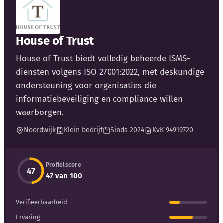
House of Trust
House of Trust biedt volledig beheerde ISMS-
Kennisbank
diensten volgens ISO 27001:2022, met deskundige
ondersteuning voor organisaties die
Blog
informatiebeveiliging en compliance willen
waarborgen.
Bedrijfsupdates
Noordwijk
Klein bedrijf
Sinds 2024
KvK 94919720
Externe bronnen
Profielscore
47
Woordenboek
47 van 100
Auteurs
Verifieerbaarheid
Ervaring