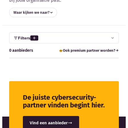
bij jouw organisatie past.
Blog
Waar kijken we naar?
Bedrijfsupdates
Externe bronnen
Filters
0
Woordenboek
0 aanbieders
Ook premium partner worden?
Auteurs
De juiste cybersecurity-
partner vinden begint hier.
Vind een aanbieder