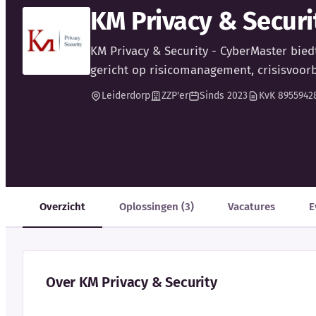
KM Privacy & Securi
KM Privacy & Security - CyberMaster biedt
gericht op risicomanagement, crisisvoor
Leiderdorp
ZZP'er
Sinds 2023
KvK 8955942
Overzicht
Oplossingen (3)
Vacatures
E
Over KM Privacy & Security