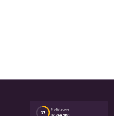
Profielscore
37
37 van 100