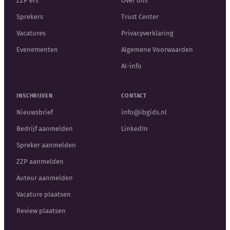
ZZP'ers
Over ons
Sprekers
Trust Center
Vacatures
Privacyverklaring
Evenementen
Algemene Voorwaarden
AI-info
INSCHRIJVEN
CONTACT
Nieuwsbrief
info@ibgids.nl
Bedrijf aanmelden
LinkedIn
Spreker aanmelden
ZZP aanmelden
Auteur aanmelden
Vacature plaatsen
Review plaatsen