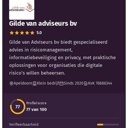
Gilde van adviseurs bv
5.0
Kennisbank
Gilde van Adviseurs bv biedt gespecialiseerd
advies in risicomanagement,
Blog
informatiebeveiliging en privacy, met praktische
oplossingen voor organisaties die digitale
Bedrijfsupdates
risico’s willen beheersen.
Apeldoorn
Klein bedrijf
Sinds 2020
KvK 76886344
Externe bronnen
Woordenboek
Profielscore
77
77 van 100
Auteurs
Verifieerbaarheid