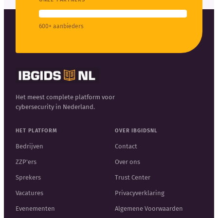
600+ aanbieders
Het meest complete platform voor
cybersecurity in Nederland.
HET PLATFORM
OVER IBGIDSNL
Bedrijven
Contact
ZZP'ers
Over ons
Sprekers
Trust Center
Vacatures
Privacyverklaring
Evenementen
Algemene Voorwaarden