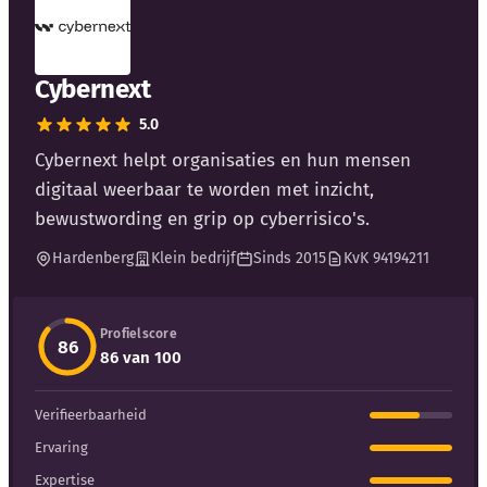
Cybernext
5.0
Kennisbank
Cybernext helpt organisaties en hun mensen
digitaal weerbaar te worden met inzicht,
Blog
bewustwording en grip op cyberrisico's.
Hardenberg
Klein bedrijf
Sinds 2015
KvK 94194211
Bedrijfsupdates
Externe bronnen
Profielscore
86
86 van 100
Woordenboek
Verifieerbaarheid
Auteurs
Ervaring
Expertise