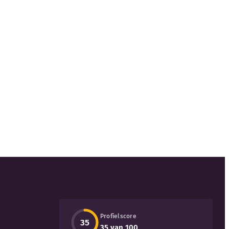
Profielscore
35
35 van 100