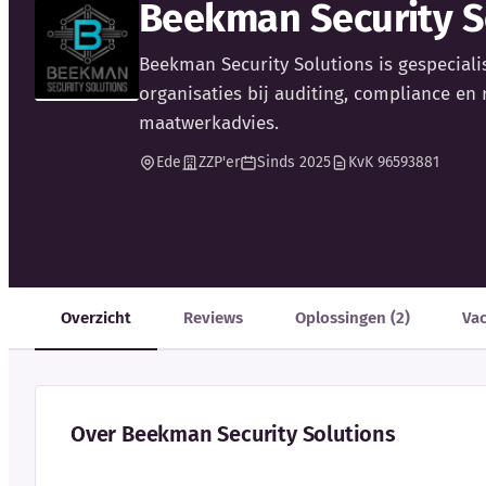
Beekman Security S
Beekman Security Solutions is gespeciali
organisaties bij auditing, compliance en r
maatwerkadvies.
Ede
ZZP'er
Sinds 2025
KvK 96593881
Overzicht
Reviews
Oplossingen (2)
Va
Over Beekman Security Solutions