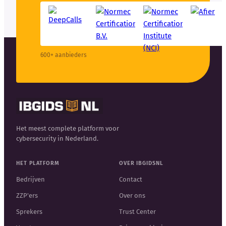
600+ aanbieders
Het meest complete platform voor
cybersecurity in Nederland.
HET PLATFORM
OVER IBGIDSNL
Bedrijven
Contact
ZZP'ers
Over ons
Sprekers
Trust Center