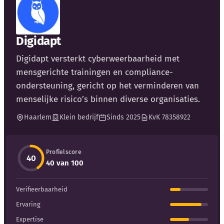
Kennisbank
Digidapt
Blog
Digidapt versterkt cyberweerbaarheid met
mensgerichte trainingen en compliance-
Bedrijfsupdates
ondersteuning, gericht op het verminderen van
menselijke risico’s binnen diverse organisaties.
Externe bronnen
Haarlem
Klein bedrijf
Sinds 2025
KvK 78358922
Woordenboek
Profielscore
40
Auteurs
40 van 100
Verifieerbaarheid
Ervaring
Expertise