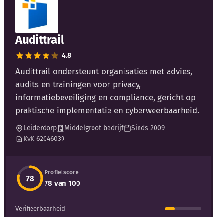
Blog
Bedrijfsupdates
Audittrail
4.8
Externe bronnen
Audittrail ondersteunt organisaties met advies,
Woordenboek
audits en trainingen voor privacy,
informatiebeveiliging en compliance, gericht op
Auteurs
praktische implementatie en cyberweerbaarheid.
Leiderdorp
Middelgroot bedrijf
Sinds 2009
KvK 62046039
Profielscore
78
78 van 100
Verifieerbaarheid