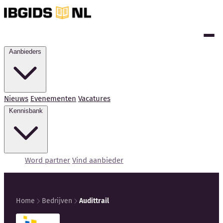
Aanbieders
Nieuws
Evenementen
Vacatures
Kennisbank
Word partner
Vind aanbieder
Home
Bedrijven
Audittrail
Kennisbank