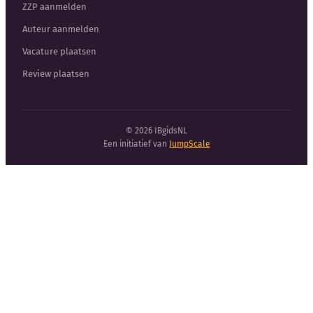
ZZP aanmelden
Auteur aanmelden
Vacature plaatsen
Review plaatsen
© 2026 IBgidsNL
Een initiatief van
JumpScale