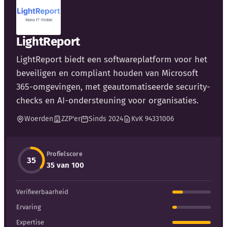
LightReport
LightReport biedt een softwareplatform voor het
Kennisbank
beveiligen en compliant houden van Microsoft
365-omgevingen, met geautomatiseerde security-
Blog
checks en AI-ondersteuning voor organisaties.
Woerden
ZZP'er
Sinds 2024
KvK 94331006
Bedrijfsupdates
Externe bronnen
Profielscore
35
35 van 100
Woordenboek
Verifieerbaarheid
Auteurs
Ervaring
Expertise