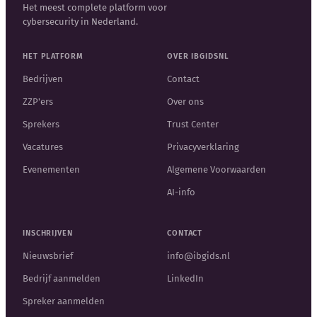
Het meest complete platform voor
cybersecurity in Nederland.
HET PLATFORM
OVER IBGIDSNL
Bedrijven
Contact
ZZP'ers
Over ons
Sprekers
Trust Center
Vacatures
Privacyverklaring
Evenementen
Algemene Voorwaarden
AI-info
INSCHRIJVEN
CONTACT
Nieuwsbrief
info@ibgids.nl
Bedrijf aanmelden
LinkedIn
Spreker aanmelden