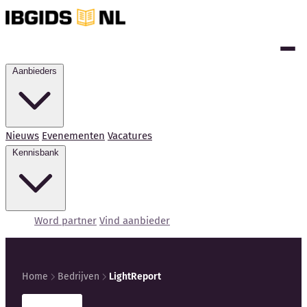
Aanbieders
Nieuws
Evenementen
Vacatures
Kennisbank
Word partner
Vind aanbieder
Home
Bedrijven
LightReport