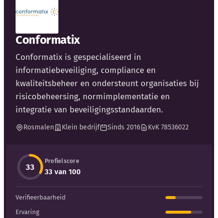
Blog
Bedrijfsupdates
Conformatix
Conformatix is gespecialiseerd in
Externe bronnen
informatiebeveiliging, compliance en
Woordenboek
kwaliteitsbeheer en ondersteunt organisaties bij
risicobeheersing, normimplementatie en
Auteurs
integratie van beveiligingsstandaarden.
Rosmalen
Klein bedrijf
Sinds 2016
KvK 78536022
Profielscore
33
33 van 100
Verifieerbaarheid
Ervaring