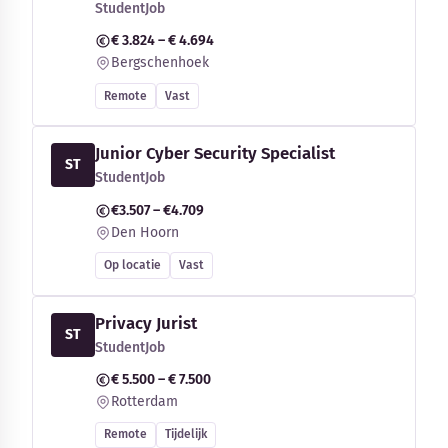
StudentJob
€ 3.824 – € 4.694
Bergschenhoek
Remote
Vast
Junior Cyber Security Specialist
ST
StudentJob
€3.507 – €4.709
Den Hoorn
Op locatie
Vast
Privacy Jurist
ST
StudentJob
€ 5.500 – € 7.500
Rotterdam
Remote
Tijdelijk