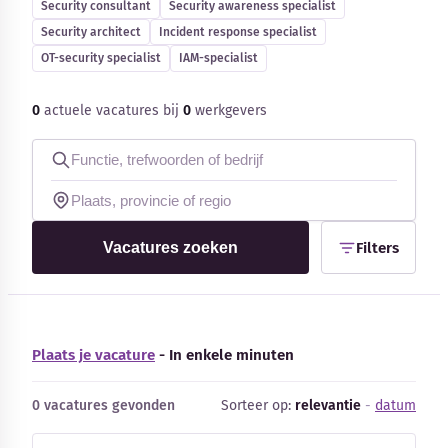
Security consultant
Security awareness specialist
Blog
Security architect
Incident response specialist
OT-security specialist
IAM-specialist
Bedrijfsupdates
0
actuele vacatures bij
0
werkgevers
Externe bronnen
Woordenboek
Auteurs
Vacatures zoeken
Filters
Plaats je vacature
- In enkele minuten
0 vacatures gevonden
Sorteer op:
relevantie
-
datum