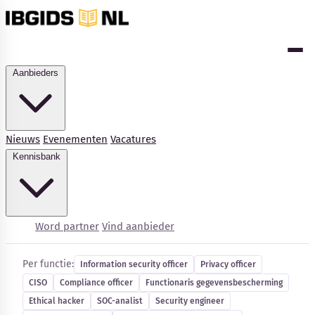
Aanbieders
Nieuws
Evenementen
Vacatures
Kennisbank
Cybersecurity-vacatures
Word partner
Vind aanbieder
Per functie:
Information security officer
Privacy officer
CISO
Compliance officer
Functionaris gegevensbescherming
Kennisbank
Ethical hacker
SOC-analist
Security engineer