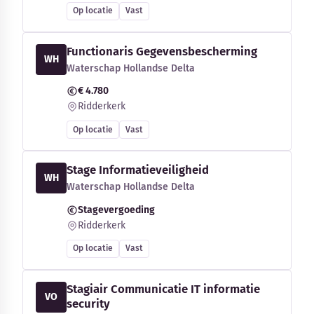
Op locatie
Vast
Functionaris Gegevensbescherming
WH
Waterschap Hollandse Delta
€ 4.780
Ridderkerk
Op locatie
Vast
Stage Informatieveiligheid
WH
Waterschap Hollandse Delta
Stagevergoeding
Ridderkerk
Op locatie
Vast
Stagiair Communicatie IT informatie
VO
security