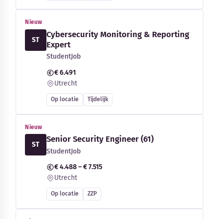
Nieuw
Cybersecurity Monitoring & Reporting
ST
Expert
StudentJob
€ 6.491
Utrecht
Op locatie
Tijdelijk
Nieuw
Senior Security Engineer (61)
ST
StudentJob
€ 4.488 – € 7.515
Utrecht
Op locatie
ZZP