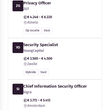
Privacy Officer
ZG
ZGT
€ 4.246 - € 6.220
Almelo
Op locatie
Vast
Security Specialist
YO
YoungCapital
€ 3.500 – € 4.500
Zwolle
Hybride
Vast
Chief Information Security Officer
SI
Sigra
€ 3.772 – € 5.413
Amsterdam