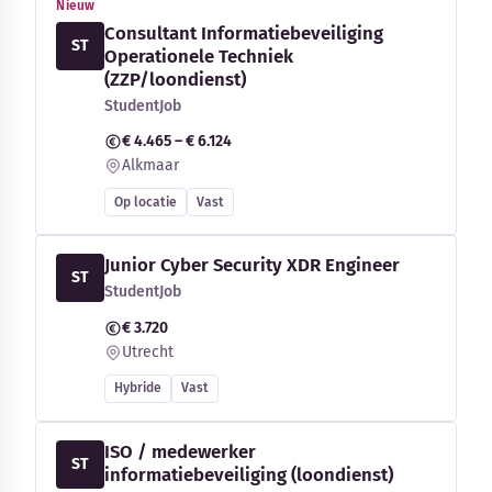
Nieuw
Consultant Informatiebeveiliging
ST
Operationele Techniek
(ZZP/loondienst)
StudentJob
€ 4.465 – € 6.124
Alkmaar
Op locatie
Vast
Junior Cyber Security XDR Engineer
ST
StudentJob
€ 3.720
Utrecht
Hybride
Vast
ISO / medewerker
ST
informatiebeveiliging (loondienst)