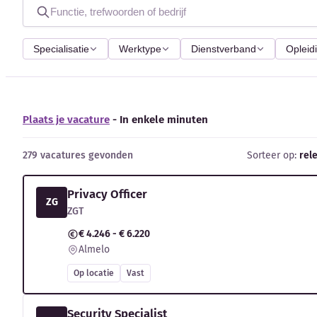
Specialisatie
Werktype
Dienstverband
Opleid
Plaats je vacature
- In enkele minuten
279 vacatures gevonden
Sorteer op:
rel
Privacy Officer
ZG
ZGT
€ 4.246 - € 6.220
Almelo
Op locatie
Vast
Security Specialist