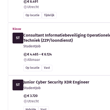
€ 6.491
Utrecht
Op locatie
Tijdelijk
Nieuw
Consultant Informatiebeveiliging Operationel
ST
Techniek (ZZP/loondienst)
StudentJob
€ 4.465 – € 6.124
Alkmaar
Op locatie
Vast
Junior Cyber Security XDR Engineer
ST
StudentJob
€ 3.720
Utrecht
Hybride
Vast