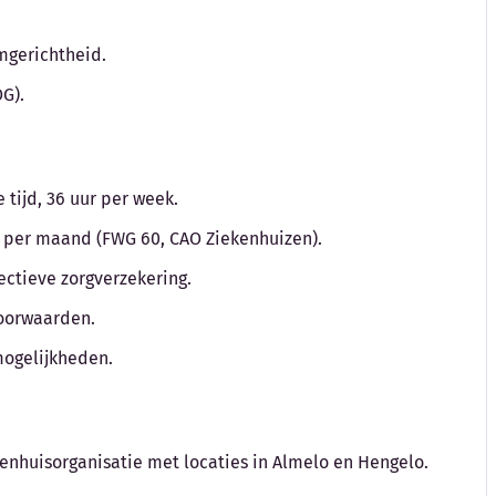
amgerichtheid.
G).
tijd, 36 uur per week.
to per maand (FWG 60, CAO Ziekenhuizen).
ctieve zorgverzekering.
voorwaarden.
mogelijkheden.
kenhuisorganisatie met locaties in Almelo en Hengelo.