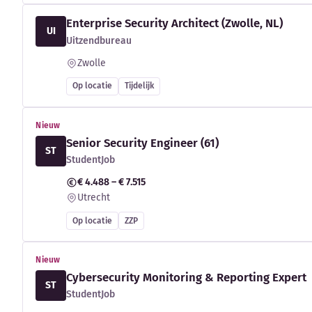
Enterprise Security Architect (Zwolle, NL)
UI
Uitzendbureau
Zwolle
Op locatie
Tijdelijk
Nieuw
Senior Security Engineer (61)
ST
StudentJob
€ 4.488 – € 7.515
Utrecht
Op locatie
ZZP
Nieuw
Cybersecurity Monitoring & Reporting Expert
ST
StudentJob