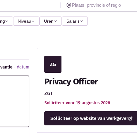
ing
Niveau
Uren
Salaris
ZG
evantie
-
datum
Privacy Officer
ZGT
Solliciteer voor 19 augustus 2026
Solliciteer op website van werkgever