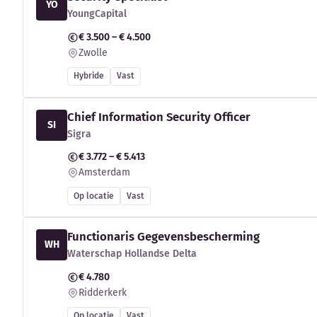
YO
YoungCapital
€ 3.500 – € 4.500
Zwolle
Hybride
Vast
Chief Information Security Officer
SI
Sigra
€ 3.772 – € 5.413
Amsterdam
Op locatie
Vast
Functionaris Gegevensbescherming
WH
Waterschap Hollandse Delta
€ 4.780
Ridderkerk
Op locatie
Vast