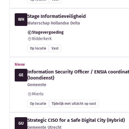
Stage Informatieveiligheid
WH
Waterschap Hollandse Delta
Stagevergoeding
Ridderkerk
Op locatie
Vast
Nieuw
Information Security Officer / ENSIA coordina
GE
(loondienst)
Gemeente
Mierlo
Op locatie
Tijdelijk met uitzicht op vast
Strategic CISO for a Safe Digital City (Hybrid)
GU
Gemeente Utrecht