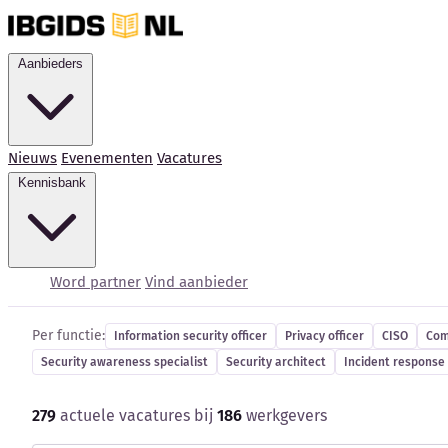
Aanbieders
Nieuws
Evenementen
Vacatures
Kennisbank
Cybersecurity-vacatur
Word partner
Vind aanbieder
Per functie:
Information security officer
Privacy officer
CISO
Com
Security awareness specialist
Security architect
Incident response 
279
actuele vacatures bij
186
werkgevers