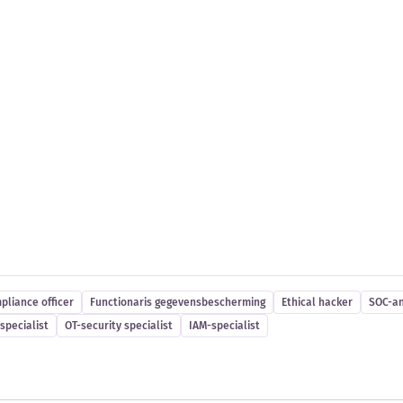
es
pliance officer
Functionaris gegevensbescherming
Ethical hacker
SOC-an
specialist
OT-security specialist
IAM-specialist