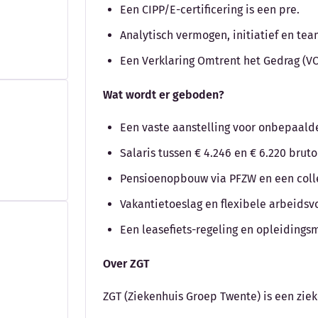
Een CIPP/E-certificering is een pre.
Analytisch vermogen, initiatief en te
Een Verklaring Omtrent het Gedrag (VO
Wat wordt er geboden?
Een vaste aanstelling voor onbepaalde 
Salaris tussen € 4.246 en € 6.220 bru
Pensioenopbouw via PFZW en een colle
Vakantietoeslag en flexibele arbeids
Een leasefiets-regeling en opleidings
Over ZGT
ZGT (Ziekenhuis Groep Twente) is een zie