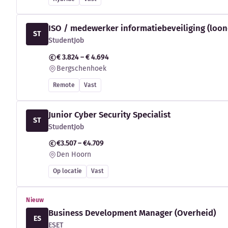
ISO / medewerker informatiebeveiliging (loon
ST
StudentJob
€ 3.824 – € 4.694
Bergschenhoek
Remote
Vast
Junior Cyber Security Specialist
ST
StudentJob
€3.507 – €4.709
Den Hoorn
Op locatie
Vast
Nieuw
Business Development Manager (Overheid)
ES
ESET