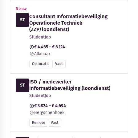
Nieuw
Consultant Informatiebeveiliging
ST
Operationele Techniek
(ZZP/loondienst)
StudentJob
€ 4.465 – € 6.124
Alkmaar
Op locatie
Vast
ISO / medewerker
ST
informatiebeveiliging (loondienst)
StudentJob
€ 3.824 – € 4.694
Bergschenhoek
Remote
Vast