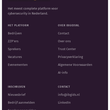
Het meest complete platform voor
cybersecurity in Nederland.
HET PLATFORM
OVER IBGIDSNL
Bedrijven
Contact
ZZP'ers
Over ons
Sprekers
Trust Center
Vacatures
Privacyverklaring
Evenementen
Algemene Voorwaarden
AI-info
INSCHRIJVEN
CONTACT
Nieuwsbrief
info@ibgids.nl
Bedrijf aanmelden
LinkedIn