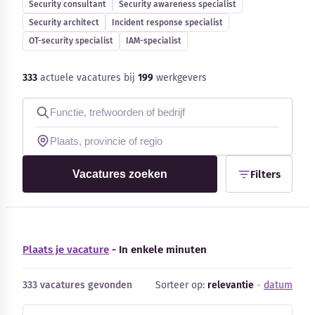
Security consultant
Security awareness specialist
Blog
Security architect
Incident response specialist
OT-security specialist
IAM-specialist
Bedrijfsupdates
333
actuele vacatures bij
199
werkgevers
Externe bronnen
Woordenboek
Auteurs
Vacatures zoeken
Filters
Plaats je vacature
- In enkele minuten
333 vacatures gevonden
Sorteer op:
relevantie
-
datum