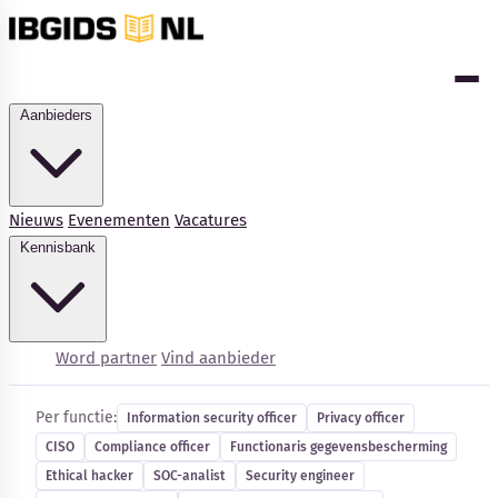
Aanbieders
Nieuws
Evenementen
Vacatures
Kennisbank
Cybersecurity-vacatures
Word partner
Vind aanbieder
Per functie:
Information security officer
Privacy officer
CISO
Compliance officer
Functionaris gegevensbescherming
Kennisbank
Ethical hacker
SOC-analist
Security engineer