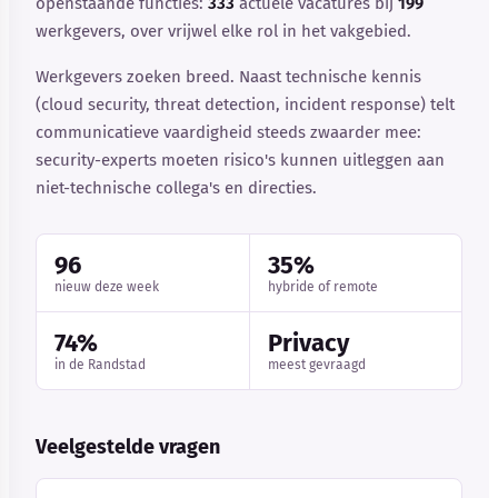
openstaande functies:
333
actuele vacatures bij
199
werkgevers, over vrijwel elke rol in het vakgebied.
Werkgevers zoeken breed. Naast technische kennis
(cloud security, threat detection, incident response) telt
communicatieve vaardigheid steeds zwaarder mee:
security-experts moeten risico's kunnen uitleggen aan
niet-technische collega's en directies.
96
35%
nieuw deze week
hybride of remote
74%
Privacy
in de Randstad
meest gevraagd
Veelgestelde vragen