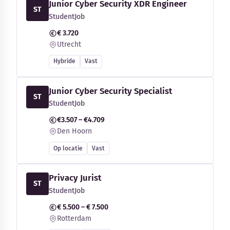
Junior Cyber Security XDR Engineer
ST
StudentJob
€ 3.720
Utrecht
Hybride
Vast
Junior Cyber Security Specialist
ST
StudentJob
€3.507 – €4.709
Den Hoorn
Op locatie
Vast
Privacy Jurist
ST
StudentJob
€ 5.500 – € 7.500
Rotterdam