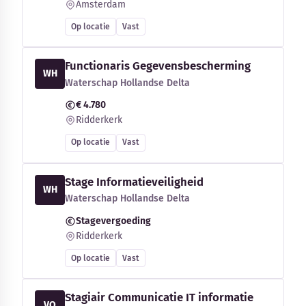
Amsterdam
Op locatie
Vast
Functionaris Gegevensbescherming
WH
Waterschap Hollandse Delta
€ 4.780
Ridderkerk
Op locatie
Vast
Stage Informatieveiligheid
WH
Waterschap Hollandse Delta
Stagevergoeding
Ridderkerk
Op locatie
Vast
Stagiair Communicatie IT informatie
VO