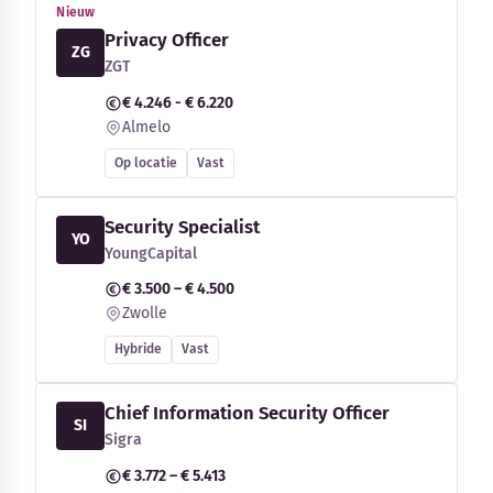
Nieuw
Privacy Officer
ZG
ZGT
€ 4.246 - € 6.220
Almelo
Op locatie
Vast
Security Specialist
YO
YoungCapital
€ 3.500 – € 4.500
Zwolle
Hybride
Vast
Chief Information Security Officer
SI
Sigra
€ 3.772 – € 5.413