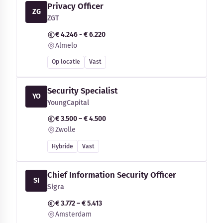
Privacy Officer
ZG
ZGT
€ 4.246 - € 6.220
Almelo
Op locatie
Vast
Security Specialist
YO
YoungCapital
€ 3.500 – € 4.500
Zwolle
Hybride
Vast
Chief Information Security Officer
SI
Sigra
€ 3.772 – € 5.413
Amsterdam