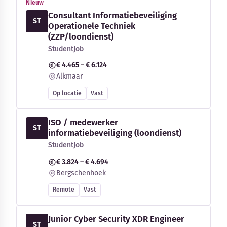
Nieuw
Consultant Informatiebeveiliging
ST
Operationele Techniek
(ZZP/loondienst)
StudentJob
€ 4.465 – € 6.124
Alkmaar
Op locatie
Vast
ISO / medewerker
ST
informatiebeveiliging (loondienst)
StudentJob
€ 3.824 – € 4.694
Bergschenhoek
Remote
Vast
Junior Cyber Security XDR Engineer
ST