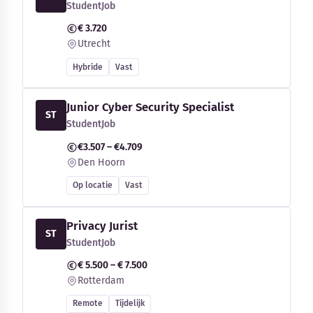
StudentJob
€ 3.720
Utrecht
Hybride
Vast
Junior Cyber Security Specialist
ST
StudentJob
€3.507 – €4.709
Den Hoorn
Op locatie
Vast
Privacy Jurist
ST
StudentJob
€ 5.500 – € 7.500
Rotterdam
Remote
Tijdelijk