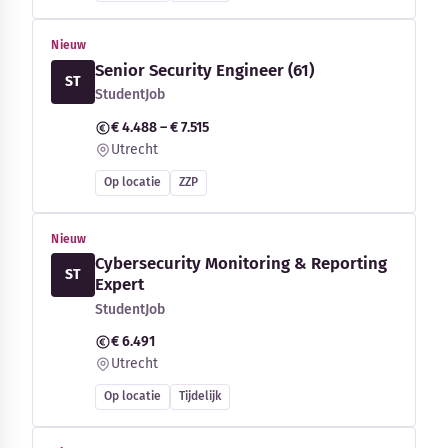
Nieuw
Senior Security Engineer (61)
ST
StudentJob
€ 4.488 – € 7.515
Utrecht
Op locatie
ZZP
Nieuw
Cybersecurity Monitoring & Reporting
ST
Expert
StudentJob
€ 6.491
Utrecht
Op locatie
Tijdelijk