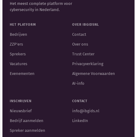
Het meest complete platform voor
cybersecurity in Nederland.
HET PLATFORM
OVER IBGIDSNL
Bedrijven
Contact
ZZP'ers
Over ons
Sprekers
Trust Center
Vacatures
Privacyverklaring
Evenementen
Algemene Voorwaarden
AI-info
INSCHRIJVEN
CONTACT
Nieuwsbrief
info@ibgids.nl
Bedrijf aanmelden
LinkedIn
Spreker aanmelden