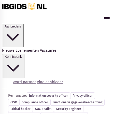
Aanbieders
Nieuws
Evenementen
Vacatures
Kennisbank
Cybersecurity-vacatures
Word partner
Vind aanbieder
Per functie:
Information security officer
Privacy officer
CISO
Compliance officer
Functionaris gegevensbescherming
Kennisbank
Ethical hacker
SOC-analist
Security engineer