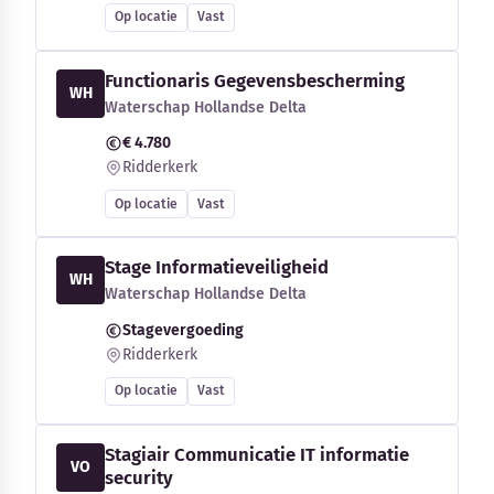
Op locatie
Vast
Functionaris Gegevensbescherming
WH
Waterschap Hollandse Delta
€ 4.780
Ridderkerk
Op locatie
Vast
Stage Informatieveiligheid
WH
Waterschap Hollandse Delta
Stagevergoeding
Ridderkerk
Op locatie
Vast
Stagiair Communicatie IT informatie
VO
security