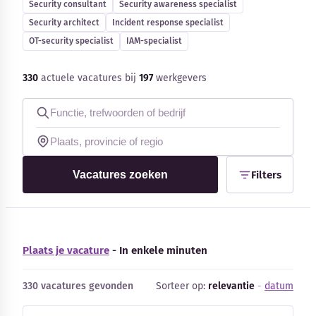
Security consultant
Security awareness specialist
Blog
Security architect
Incident response specialist
OT-security specialist
IAM-specialist
Bedrijfsupdates
330
actuele vacatures bij
197
werkgevers
Externe bronnen
Woordenboek
Auteurs
Vacatures zoeken
Filters
Plaats je vacature
- In enkele minuten
330 vacatures gevonden
Sorteer op:
relevantie
-
datum