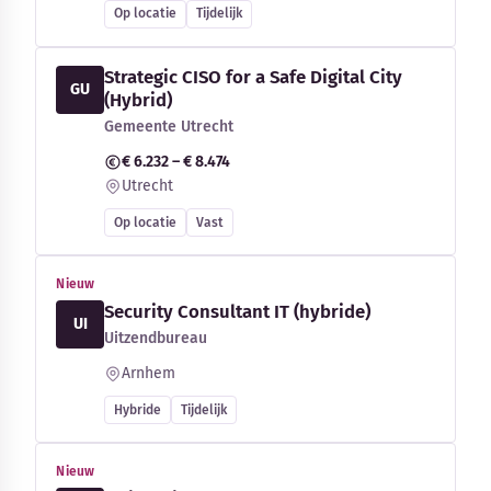
Op locatie
Tijdelijk
Strategic CISO for a Safe Digital City
GU
(Hybrid)
Gemeente Utrecht
€ 6.232 – € 8.474
Utrecht
Op locatie
Vast
Nieuw
Security Consultant IT (hybride)
UI
Uitzendbureau
Arnhem
Hybride
Tijdelijk
Nieuw