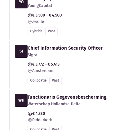
YO
YoungCapital
€ 3.500 – € 4.500
Zwolle
Hybride
Vast
Chief Information Security Officer
SI
Sigra
€ 3.772 – € 5.413
Amsterdam
Op locatie
Vast
Functionaris Gegevensbescherming
WH
Waterschap Hollandse Delta
€ 4.780
Ridderkerk
Op locatie
Vast