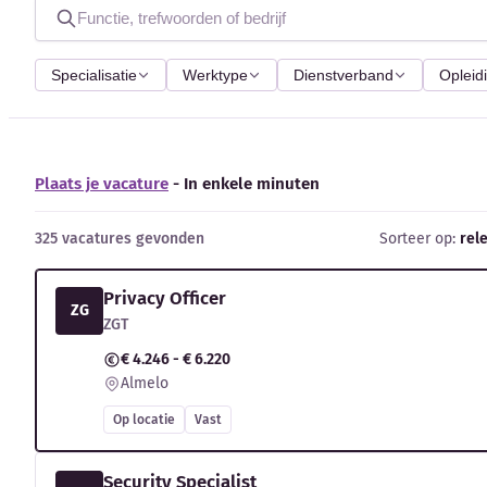
Specialisatie
Werktype
Dienstverband
Opleid
Plaats je vacature
- In enkele minuten
325 vacatures gevonden
Sorteer op:
rel
Privacy Officer
ZG
ZGT
€ 4.246 - € 6.220
Almelo
Op locatie
Vast
Security Specialist