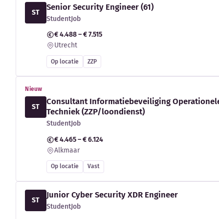
Senior Security Engineer (61)
ST
StudentJob
€ 4.488 – € 7.515
Utrecht
Op locatie
ZZP
Nieuw
Consultant Informatiebeveiliging Operationel
ST
Techniek (ZZP/loondienst)
StudentJob
€ 4.465 – € 6.124
Alkmaar
Op locatie
Vast
Junior Cyber Security XDR Engineer
ST
StudentJob