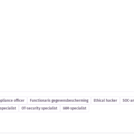
es
pliance officer
Functionaris gegevensbescherming
Ethical hacker
SOC-an
specialist
OT-security specialist
IAM-specialist