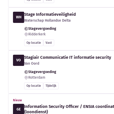
Stage Informatieveiligheid
WH
Waterschap Hollandse Delta
Stagevergoeding
Ridderkerk
Op locatie
Vast
Stagiair Communicatie IT informatie security
VO
Van Oord
Stagevergoeding
Rotterdam
Op locatie
Tijdelijk
Nieuw
Information Security Officer / ENSIA coordina
GE
(loondienst)