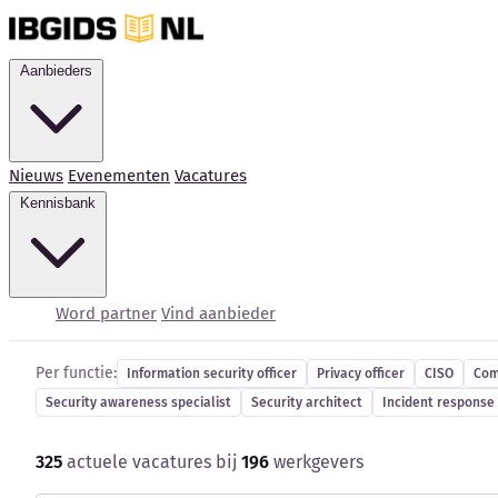
Aanbieders
Nieuws
Evenementen
Vacatures
Kennisbank
Cybersecurity-vacatur
Word partner
Vind aanbieder
Per functie:
Information security officer
Privacy officer
CISO
Com
Security awareness specialist
Security architect
Incident response 
325
actuele vacatures bij
196
werkgevers