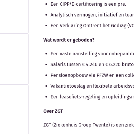
Een CIPP/E-certificering is een pre.
Analytisch vermogen, initiatief en te
Een Verklaring Omtrent het Gedrag (VO
Wat wordt er geboden?
Een vaste aanstelling voor onbepaalde 
Salaris tussen € 4.246 en € 6.220 bru
Pensioenopbouw via PFZW en een colle
Vakantietoeslag en flexibele arbeids
Een leasefiets-regeling en opleidings
Over ZGT
ZGT (Ziekenhuis Groep Twente) is een zie