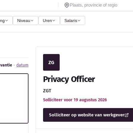
ing
Niveau
Uren
Salaris
ZG
evantie
-
datum
Privacy Officer
ZGT
Solliciteer voor 19 augustus 2026
Solliciteer op website van werkgever