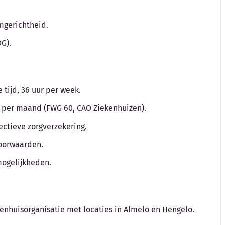
amgerichtheid.
G).
tijd, 36 uur per week.
to per maand (FWG 60, CAO Ziekenhuizen).
ctieve zorgverzekering.
voorwaarden.
mogelijkheden.
kenhuisorganisatie met locaties in Almelo en Hengelo.