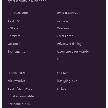
cybersecurity in Nederland.
HET PLATFORM
OVER IBGIDSNL
Bedrijven
Contact
ZZP'ers
Over ons
Sprekers
Trust Center
Vacatures
Privacyverklaring
Evenementen
Algemene Voorwaarden
AI-info
INSCHRIJVEN
CONTACT
Nieuwsbrief
info@ibgids.nl
Bedrijf aanmelden
LinkedIn
Spreker aanmelden
ZZP aanmelden