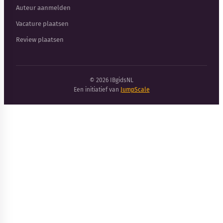
Auteur aanmelden
Vacature plaatsen
Review plaatsen
© 2026 IBgidsNL
Een initiatief van
JumpScale