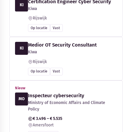
Certification Engineer Cyber Security
KI
Kiwa
Rijswijk
Op locatie
Vast
Medior OT Security Consultant
KI
Kiwa
Rijswijk
Op locatie
Vast
Nieuw
Inspecteur cybersecurity
MO
Ministry of Economic Affairs and Climate
Policy
€ 3.496 – € 5.535
Amersfoort