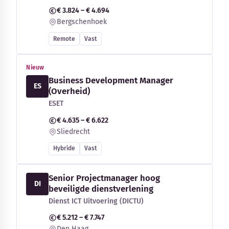
€ 3.824 – € 4.694
Bergschenhoek
Remote
Vast
Nieuw
Business Development Manager
ES
(Overheid)
ESET
€ 4.635 – € 6.622
Sliedrecht
Hybride
Vast
Senior Projectmanager hoog
DI
beveiligde dienstverlening
Dienst ICT Uitvoering (DICTU)
€ 5.212 – € 7.747
Den Haag