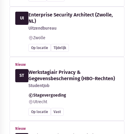
Enterprise Security Architect (Zwolle,
UI
NL)
Uitzendbureau
Zwolle
Op locatie
Tijdelijk
Nieuw
Werkstagiair Privacy &
ST
Gegevensbescherming (HBO-Rechten)
StudentJob
Stagevergoeding
Utrecht
Op locatie
Vast
Nieuw