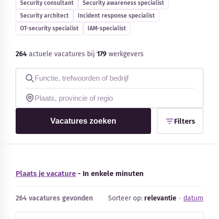
Security consultant
Security awareness specialist
Security architect
Incident response specialist
Kennisbank
OT-security specialist
IAM-specialist
Blog
264
actuele vacatures bij
179
werkgevers
Bedrijfsupdates
Externe bronnen
Vacatures zoeken
Filters
Woordenboek
Auteurs
Plaats je vacature
- In enkele minuten
264 vacatures gevonden
Sorteer op:
relevantie
-
datum