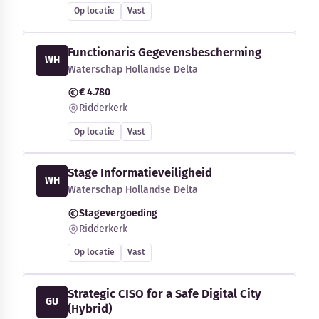
Op locatie
Vast
Functionaris Gegevensbescherming
WH
Waterschap Hollandse Delta
€ 4.780
Ridderkerk
Op locatie
Vast
Stage Informatieveiligheid
WH
Waterschap Hollandse Delta
Stagevergoeding
Ridderkerk
Op locatie
Vast
Strategic CISO for a Safe Digital City
GU
(Hybrid)