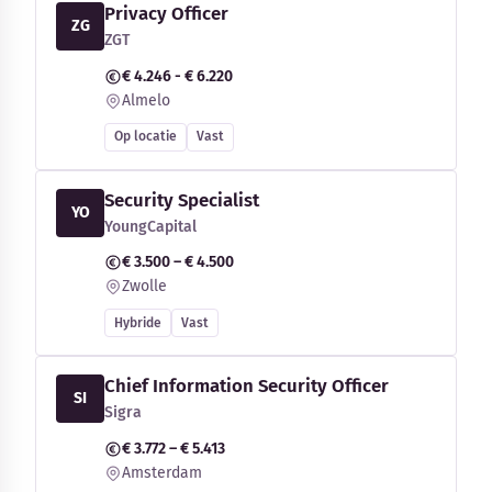
Privacy Officer
ZG
ZGT
€ 4.246 - € 6.220
Almelo
Op locatie
Vast
Security Specialist
YO
YoungCapital
€ 3.500 – € 4.500
Zwolle
Hybride
Vast
Chief Information Security Officer
SI
Sigra
€ 3.772 – € 5.413
Amsterdam