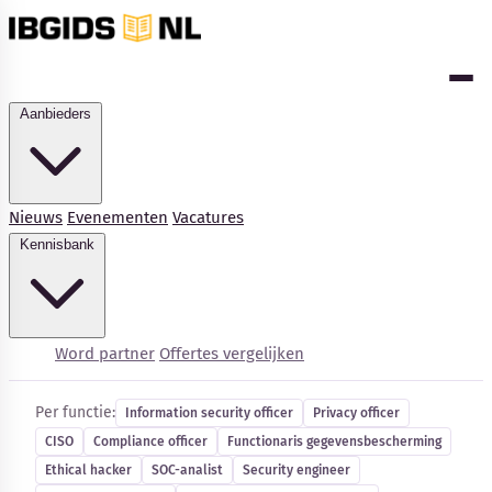
Aanbieders
Nieuws
Evenementen
Vacatures
Kennisbank
Cybersecurity-vacatures
Word partner
Offertes vergelijken
Per functie:
Information security officer
Privacy officer
CISO
Compliance officer
Functionaris gegevensbescherming
Ethical hacker
SOC-analist
Security engineer