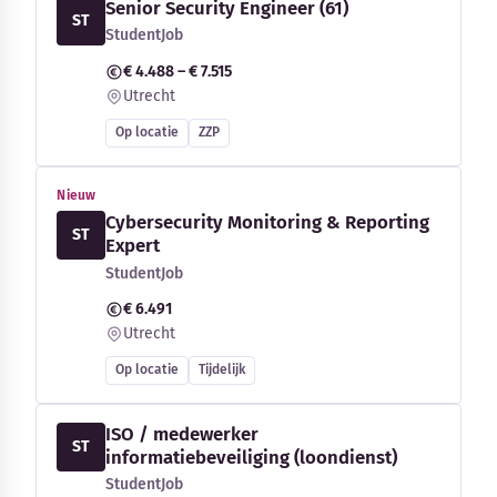
Senior Security Engineer (61)
ST
StudentJob
€ 4.488 – € 7.515
Utrecht
Op locatie
ZZP
Nieuw
Cybersecurity Monitoring & Reporting
ST
Expert
StudentJob
€ 6.491
Utrecht
Op locatie
Tijdelijk
ISO / medewerker
ST
informatiebeveiliging (loondienst)
StudentJob