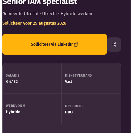
Senior IAM specialist
Blog
Gemeente Utrecht
· Utrecht · Hybride werken
Bedrijfsupdates
Solliciteer voor 25 augustus 2026
Externe bronnen
Solliciteer via LinkedIn
Woordenboek
Auteurs
SALARIS
DIENSTVERBAND
€ 4.132
Vast
WERKVORM
OPLEIDING
Hybride
HBO