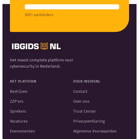
600+ aanbieders
Het meest complete platform voor
cybersecurity in Nederland.
HET PLATFORM
OVER IBGIDSNL
Bedrijven
Contact
ZZP'ers
Over ons
Sprekers
Trust Center
Vacatures
Privacyverklaring
Evenementen
Algemene Voorwaarden