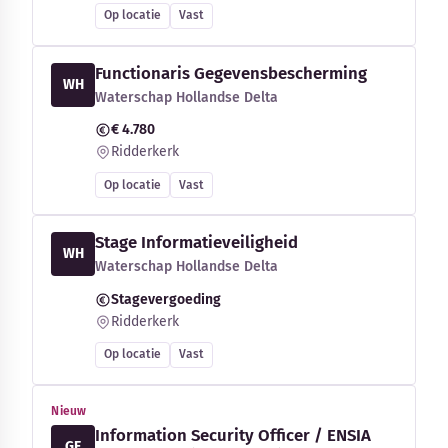
Op locatie
Vast
Functionaris Gegevensbescherming
WH
Waterschap Hollandse Delta
€ 4.780
Ridderkerk
Op locatie
Vast
Stage Informatieveiligheid
WH
Waterschap Hollandse Delta
Stagevergoeding
Ridderkerk
Op locatie
Vast
Nieuw
Information Security Officer / ENSIA
GE