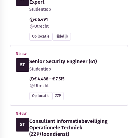
Expert
StudentJob
€ 6.491
Utrecht
Op locatie
Tijdelijk
Nieuw
Senior Security Engineer (61)
ST
StudentJob
€ 4.488 – € 7.515
Utrecht
Op locatie
ZZP
Nieuw
Consultant Informatiebeveiliging
ST
Operationele Techniek
(ZZP/loondienst)