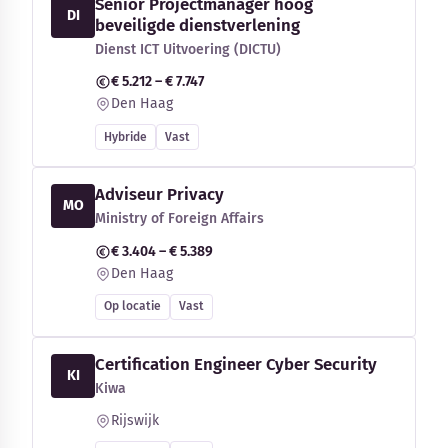
Senior Projectmanager hoog
DI
beveiligde dienstverlening
Dienst ICT Uitvoering (DICTU)
€ 5.212 – € 7.747
Den Haag
Hybride
Vast
Adviseur Privacy
MO
Ministry of Foreign Affairs
€ 3.404 – € 5.389
Den Haag
Op locatie
Vast
Certification Engineer Cyber Security
KI
Kiwa
Rijswijk