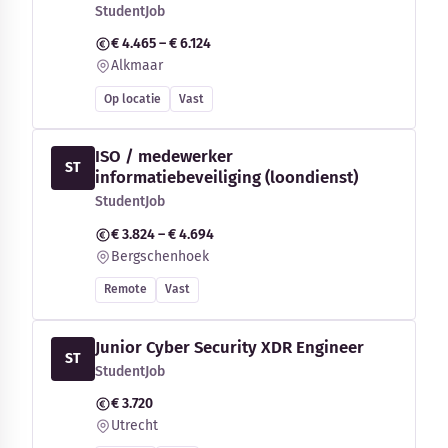
StudentJob
€ 4.465 – € 6.124
Alkmaar
Op locatie
Vast
ISO / medewerker
ST
informatiebeveiliging (loondienst)
StudentJob
€ 3.824 – € 4.694
Bergschenhoek
Remote
Vast
Junior Cyber Security XDR Engineer
ST
StudentJob
€ 3.720
Utrecht