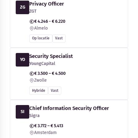
Privacy Officer
ZG
ZGT
€ 4.246 - € 6.220
Almelo
Op locatie
Vast
Security Specialist
YO
YoungCapital
€ 3.500 – € 4.500
Zwolle
Hybride
Vast
Chief Information Security Officer
SI
Sigra
€ 3.772 – € 5.413
Amsterdam