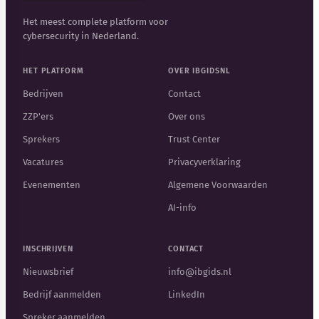
Het meest complete platform voor
cybersecurity in Nederland.
HET PLATFORM
OVER IBGIDSNL
Bedrijven
Contact
ZZP'ers
Over ons
Sprekers
Trust Center
Vacatures
Privacyverklaring
Evenementen
Algemene Voorwaarden
AI-info
INSCHRIJVEN
CONTACT
Nieuwsbrief
info@ibgids.nl
Bedrijf aanmelden
LinkedIn
Spreker aanmelden