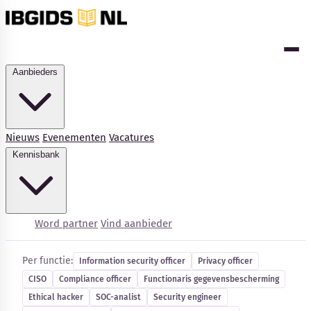
Aanbieders
Nieuws
Evenementen
Vacatures
Kennisbank
Cybersecurity-vacatures
Word partner
Vind aanbieder
Per functie:
Information security officer
Privacy officer
CISO
Compliance officer
Functionaris gegevensbescherming
Kennisbank
Ethical hacker
SOC-analist
Security engineer