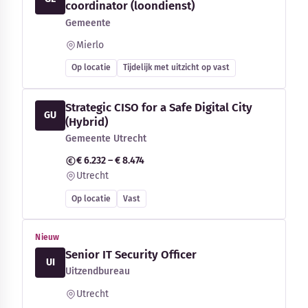
coordinator (loondienst)
Gemeente
Mierlo
Op locatie
Tijdelijk met uitzicht op vast
Strategic CISO for a Safe Digital City
GU
(Hybrid)
Gemeente Utrecht
€ 6.232 – € 8.474
Utrecht
Op locatie
Vast
Nieuw
Senior IT Security Officer
UI
Uitzendbureau
Utrecht