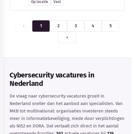
Op locatie
Vast
‹
1
2
3
4
5
›
Cybersecurity vacatures in
Nederland
De vraag naar cybersecurity vacatures groeit in
Nederland sneller dan het aanbod aan specialisten. Van
MKB tot multinational: organisaties investeren steeds
meer in informatiebeveiliging, mede door verplichtingen
als NIS2 en DORA. Dat vertaalt zich direct in het aantal
openstaande functies:
263
actuele vacatures bij
176