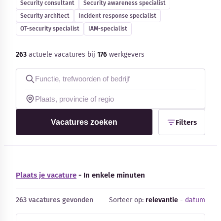
Security consultant
Security awareness specialist
Blog
Security architect
Incident response specialist
OT-security specialist
IAM-specialist
Bedrijfsupdates
263
actuele vacatures bij
176
werkgevers
Externe bronnen
Woordenboek
Auteurs
Vacatures zoeken
Filters
Plaats je vacature
- In enkele minuten
263 vacatures gevonden
Sorteer op:
relevantie
-
datum