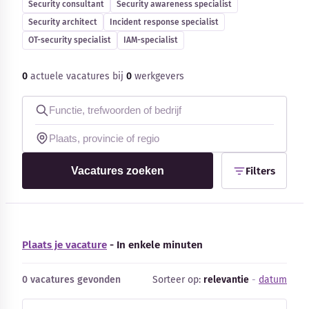
Security consultant
Security awareness specialist
Blog
Security architect
Incident response specialist
OT-security specialist
IAM-specialist
Bedrijfsupdates
0
actuele vacatures bij
0
werkgevers
Externe bronnen
Woordenboek
Auteurs
Vacatures zoeken
Filters
Plaats je vacature
- In enkele minuten
0 vacatures gevonden
Sorteer op:
relevantie
-
datum