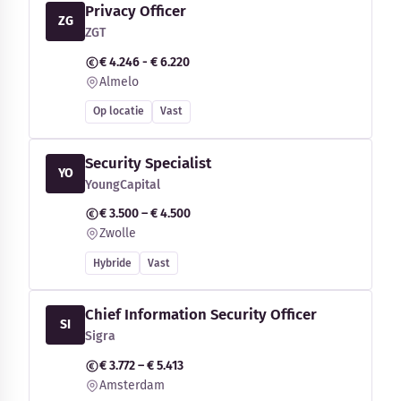
Privacy Officer
ZG
ZGT
€ 4.246 - € 6.220
Almelo
Op locatie
Vast
Security Specialist
YO
YoungCapital
€ 3.500 – € 4.500
Zwolle
Hybride
Vast
Chief Information Security Officer
SI
Sigra
€ 3.772 – € 5.413
Amsterdam