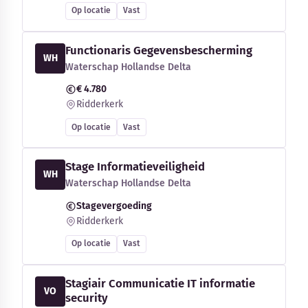
Op locatie
Vast
Functionaris Gegevensbescherming
WH
Waterschap Hollandse Delta
€ 4.780
Ridderkerk
Op locatie
Vast
Stage Informatieveiligheid
WH
Waterschap Hollandse Delta
Stagevergoeding
Ridderkerk
Op locatie
Vast
Stagiair Communicatie IT informatie
VO
security