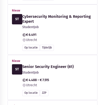
Nieuw
Cybersecurity Monitoring & Reporting
ST
Expert
StudentJob
€ 6.491
Utrecht
Op locatie
Tijdelijk
Nieuw
Senior Security Engineer (61)
ST
StudentJob
€ 4.488 – € 7.515
Utrecht
Op locatie
ZZP