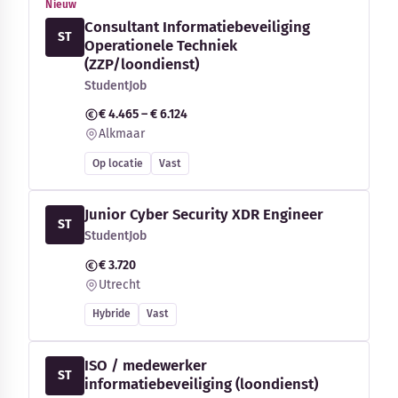
Nieuw
Consultant Informatiebeveiliging
ST
Operationele Techniek
(ZZP/loondienst)
StudentJob
€ 4.465 – € 6.124
Alkmaar
Op locatie
Vast
Junior Cyber Security XDR Engineer
ST
StudentJob
€ 3.720
Utrecht
Hybride
Vast
ISO / medewerker
ST
informatiebeveiliging (loondienst)