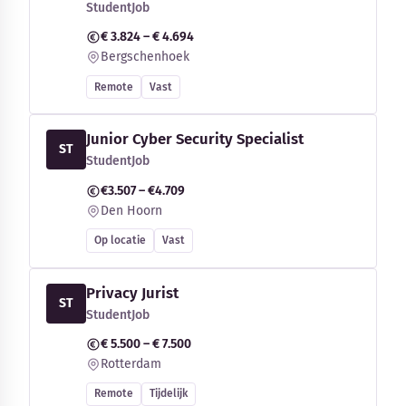
StudentJob
€ 3.824 – € 4.694
Bergschenhoek
Remote
Vast
Junior Cyber Security Specialist
ST
StudentJob
€3.507 – €4.709
Den Hoorn
Op locatie
Vast
Privacy Jurist
ST
StudentJob
€ 5.500 – € 7.500
Rotterdam
Remote
Tijdelijk