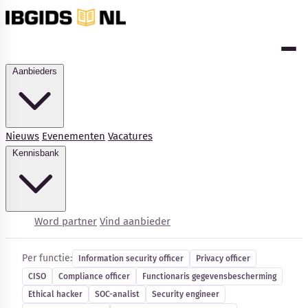
Aanbieders
Nieuws
Evenementen
Vacatures
Kennisbank
Cybersecurity-vacatures
Word partner
Vind aanbieder
Per functie:
Information security officer
Privacy officer
CISO
Compliance officer
Functionaris gegevensbescherming
Kennisbank
Ethical hacker
SOC-analist
Security engineer