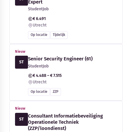
Expert
StudentJob
€ 6.491
Utrecht
Op locatie
Tijdelijk
Nieuw
Senior Security Engineer (61)
ST
StudentJob
€ 4.488 – € 7.515
Utrecht
Op locatie
ZZP
Nieuw
Consultant Informatiebeveiliging
ST
Operationele Techniek
(ZZP/loondienst)