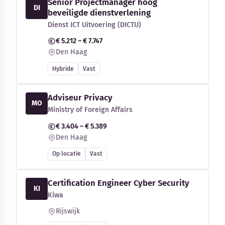
Senior Projectmanager hoog
DI
beveiligde dienstverlening
Dienst ICT Uitvoering (DICTU)
€ 5.212 – € 7.747
Den Haag
Hybride
Vast
Adviseur Privacy
MO
Ministry of Foreign Affairs
€ 3.404 – € 5.389
Den Haag
Op locatie
Vast
Certification Engineer Cyber Security
KI
Kiwa
Rijswijk