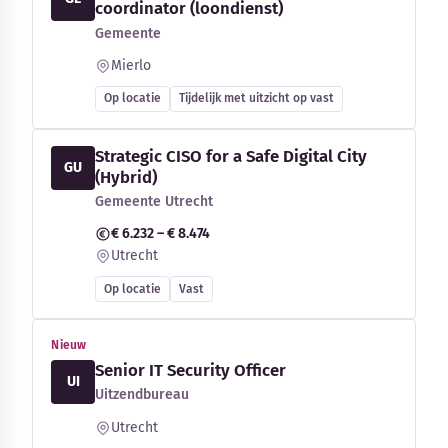
coordinator (loondienst)
Gemeente
Mierlo
Op locatie
Tijdelijk met uitzicht op vast
Strategic CISO for a Safe Digital City
GU
(Hybrid)
Gemeente Utrecht
€ 6.232 – € 8.474
Utrecht
Op locatie
Vast
Nieuw
Senior IT Security Officer
UI
Uitzendbureau
Utrecht