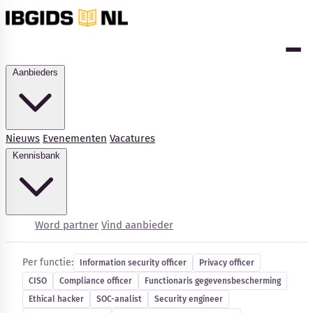
Aanbieders
Nieuws
Evenementen
Vacatures
Kennisbank
Cybersecurity-vacatures
Word partner
Vind aanbieder
Per functie:
Information security officer
Privacy officer
CISO
Compliance officer
Functionaris gegevensbescherming
Ethical hacker
SOC-analist
Security engineer