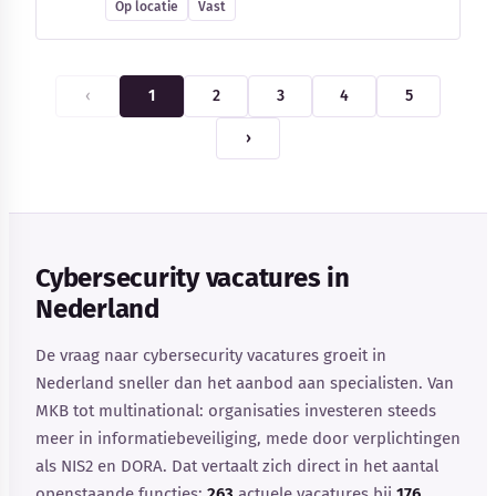
Op locatie
Vast
‹
1
2
3
4
5
›
Cybersecurity vacatures in
Nederland
De vraag naar cybersecurity vacatures groeit in
Nederland sneller dan het aanbod aan specialisten. Van
MKB tot multinational: organisaties investeren steeds
meer in informatiebeveiliging, mede door verplichtingen
als NIS2 en DORA. Dat vertaalt zich direct in het aantal
openstaande functies:
263
actuele vacatures bij
176