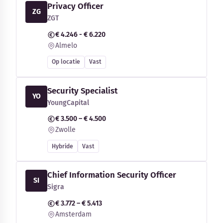
Privacy Officer
ZG
ZGT
€ 4.246 - € 6.220
Almelo
Op locatie
Vast
Security Specialist
YO
YoungCapital
€ 3.500 – € 4.500
Zwolle
Hybride
Vast
Chief Information Security Officer
SI
Sigra
€ 3.772 – € 5.413
Amsterdam