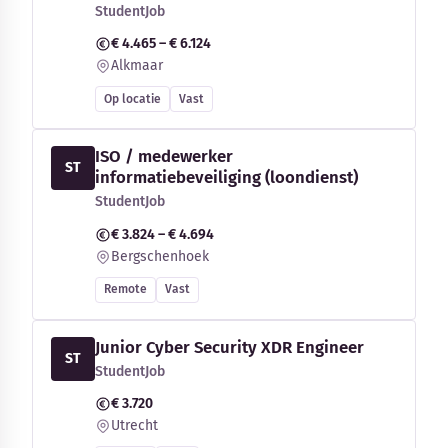
StudentJob
€ 4.465 – € 6.124
Alkmaar
Op locatie
Vast
ISO / medewerker
ST
informatiebeveiliging (loondienst)
StudentJob
€ 3.824 – € 4.694
Bergschenhoek
Remote
Vast
Junior Cyber Security XDR Engineer
ST
StudentJob
€ 3.720
Utrecht