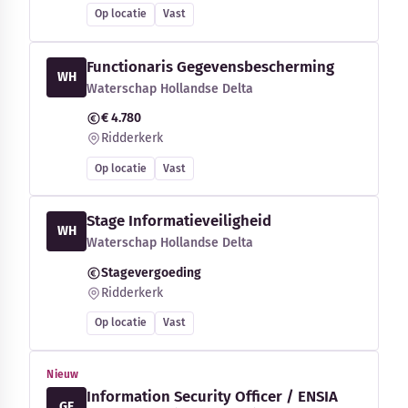
Op locatie
Vast
Functionaris Gegevensbescherming
WH
Waterschap Hollandse Delta
€ 4.780
Ridderkerk
Op locatie
Vast
Stage Informatieveiligheid
WH
Waterschap Hollandse Delta
Stagevergoeding
Ridderkerk
Op locatie
Vast
Nieuw
Information Security Officer / ENSIA
GE