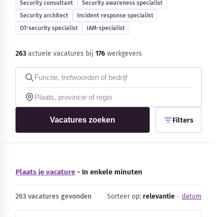
Security consultant
Security awareness specialist
Security architect
Incident response specialist
OT-security specialist
IAM-specialist
263
actuele vacatures bij
176
werkgevers
Kennisbank
Blog
Bedrijfsupdates
Vacatures zoeken
Filters
Externe bronnen
Woordenboek
Plaats je vacature
- In enkele minuten
Auteurs
263 vacatures gevonden
Sorteer op:
relevantie
-
datum