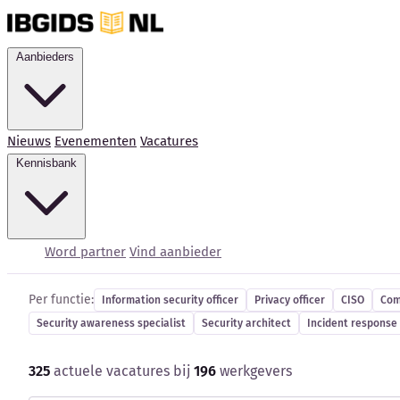
Aanbieders
Nieuws
Evenementen
Vacatures
Kennisbank
Cybersecurity-vacatur
Word partner
Vind aanbieder
Per functie:
Information security officer
Privacy officer
CISO
Com
Security awareness specialist
Security architect
Incident response 
325
actuele vacatures bij
196
werkgevers