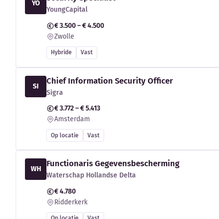
YO
YoungCapital
€ 3.500 – € 4.500
Zwolle
Hybride
Vast
Chief Information Security Officer
SI
Sigra
€ 3.772 – € 5.413
Amsterdam
Op locatie
Vast
Functionaris Gegevensbescherming
WH
Waterschap Hollandse Delta
€ 4.780
Ridderkerk
Op locatie
Vast