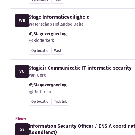
Stage Informatieveiligheid
WH
Waterschap Hollandse Delta
Stagevergoeding
Ridderkerk
Op locatie
Vast
Stagiair Communicatie IT informatie security
VO
Van Oord
Stagevergoeding
Rotterdam
Op locatie
Tijdelijk
Nieuw
Information Security Officer / ENSIA coordina
GE
(loondienst)