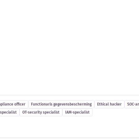
es
pliance officer
Functionaris gegevensbescherming
Ethical hacker
SOC-an
specialist
OT-security specialist
IAM-specialist