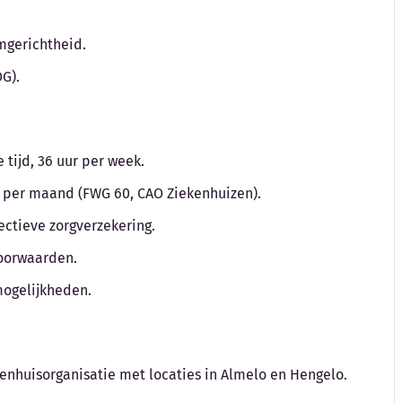
amgerichtheid.
G).
tijd, 36 uur per week.
to per maand (FWG 60, CAO Ziekenhuizen).
ctieve zorgverzekering.
voorwaarden.
mogelijkheden.
kenhuisorganisatie met locaties in Almelo en Hengelo.