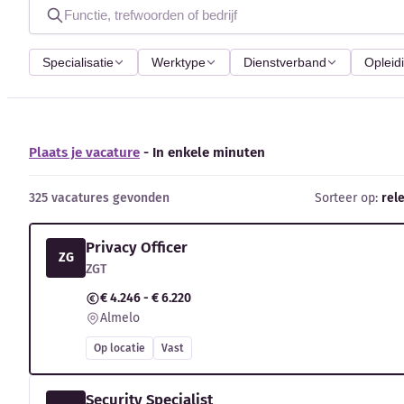
Specialisatie
Werktype
Dienstverband
Opleid
Plaats je vacature
- In enkele minuten
325 vacatures gevonden
Sorteer op:
rel
Privacy Officer
ZG
ZGT
€ 4.246 - € 6.220
Almelo
Op locatie
Vast
Security Specialist