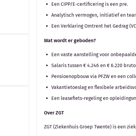
Een CIPP/E-certificering is een pre.
Analytisch vermogen, initiatief en te
Een Verklaring Omtrent het Gedrag (VO
Wat wordt er geboden?
Een vaste aanstelling voor onbepaalde 
Salaris tussen € 4.246 en € 6.220 bru
Pensioenopbouw via PFZW en een colle
Vakantietoeslag en flexibele arbeids
Een leasefiets-regeling en opleidings
Over ZGT
ZGT (Ziekenhuis Groep Twente) is een zie