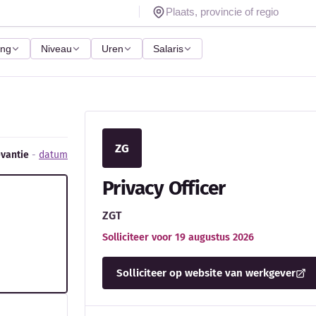
ing
Niveau
Uren
Salaris
ZG
evantie
-
datum
Privacy Officer
ZGT
Solliciteer voor 19 augustus 2026
Solliciteer op website van werkgever