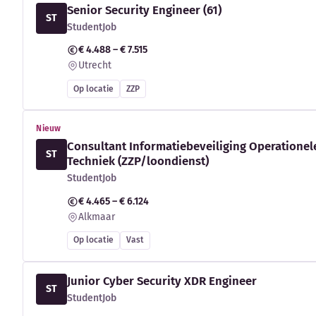
Senior Security Engineer (61)
ST
StudentJob
€ 4.488 – € 7.515
Utrecht
Op locatie
ZZP
Nieuw
Consultant Informatiebeveiliging Operationel
ST
Techniek (ZZP/loondienst)
StudentJob
€ 4.465 – € 6.124
Alkmaar
Op locatie
Vast
Junior Cyber Security XDR Engineer
ST
StudentJob