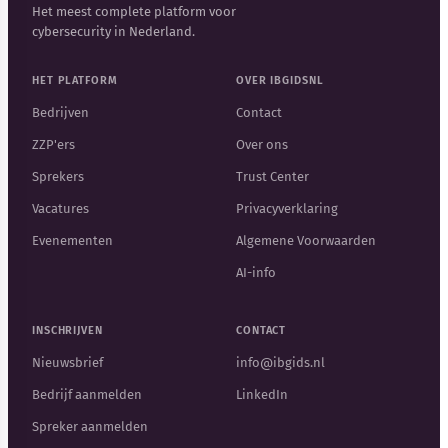
Het meest complete platform voor
cybersecurity in Nederland.
HET PLATFORM
OVER IBGIDSNL
Bedrijven
Contact
ZZP'ers
Over ons
Sprekers
Trust Center
Vacatures
Privacyverklaring
Evenementen
Algemene Voorwaarden
AI-info
INSCHRIJVEN
CONTACT
Nieuwsbrief
info@ibgids.nl
Bedrijf aanmelden
LinkedIn
Spreker aanmelden