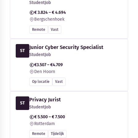
StudentJob
€ 3.824 – € 4.694
Bergschenhoek
Remote
Vast
Junior Cyber Security Specialist
ST
StudentJob
€3.507 – €4.709
Den Hoorn
Op locatie
Vast
Privacy Jurist
ST
StudentJob
€ 5.500 – € 7.500
Rotterdam
Remote
Tijdelijk