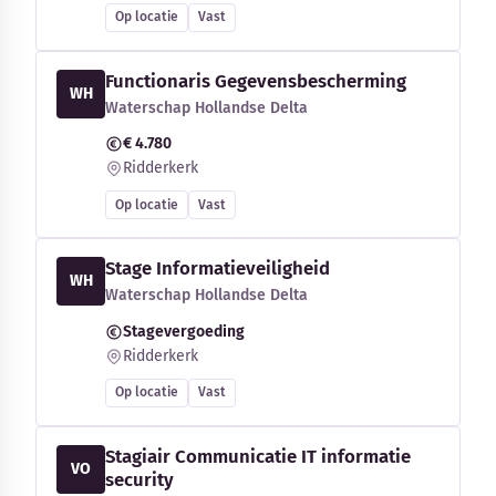
Op locatie
Vast
Functionaris Gegevensbescherming
WH
Waterschap Hollandse Delta
€ 4.780
Ridderkerk
Op locatie
Vast
Stage Informatieveiligheid
WH
Waterschap Hollandse Delta
Stagevergoeding
Ridderkerk
Op locatie
Vast
Stagiair Communicatie IT informatie
VO
security