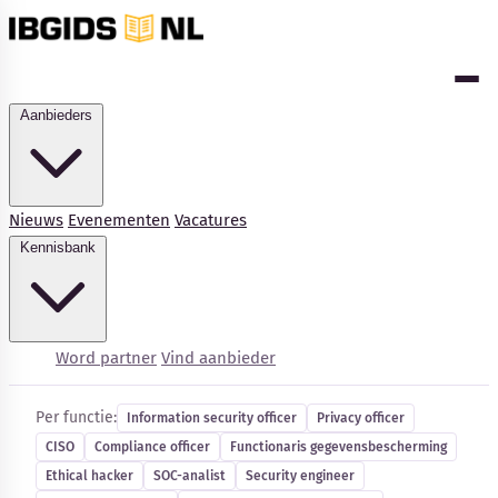
Aanbieders
Nieuws
Evenementen
Vacatures
Kennisbank
Cybersecurity-vacatures
Word partner
Vind aanbieder
Per functie:
Information security officer
Privacy officer
CISO
Compliance officer
Functionaris gegevensbescherming
Kennisbank
Ethical hacker
SOC-analist
Security engineer