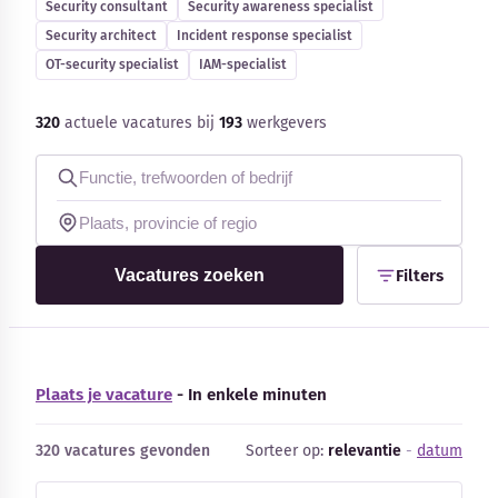
Security consultant
Security awareness specialist
Blog
Security architect
Incident response specialist
OT-security specialist
IAM-specialist
Bedrijfsupdates
320
actuele vacatures bij
193
werkgevers
Externe bronnen
Woordenboek
Auteurs
Vacatures zoeken
Filters
Plaats je vacature
- In enkele minuten
320 vacatures gevonden
Sorteer op:
relevantie
-
datum