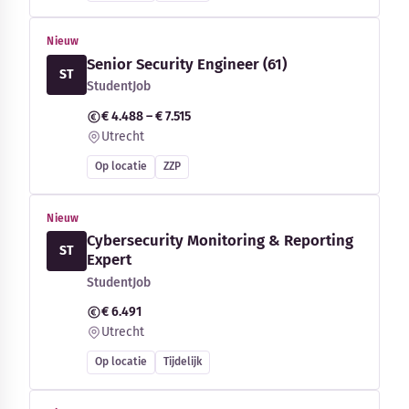
Nieuw
Senior Security Engineer (61)
ST
StudentJob
€ 4.488 – € 7.515
Utrecht
Op locatie
ZZP
Nieuw
Cybersecurity Monitoring & Reporting
ST
Expert
StudentJob
€ 6.491
Utrecht
Op locatie
Tijdelijk