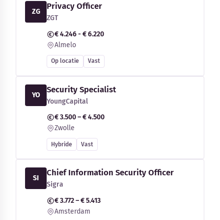
Privacy Officer
ZG
ZGT
€ 4.246 - € 6.220
Almelo
Op locatie
Vast
Security Specialist
YO
YoungCapital
€ 3.500 – € 4.500
Zwolle
Hybride
Vast
Chief Information Security Officer
SI
Sigra
€ 3.772 – € 5.413
Amsterdam