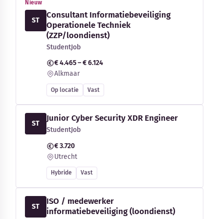
Nieuw
Consultant Informatiebeveiliging
ST
Operationele Techniek
(ZZP/loondienst)
StudentJob
€ 4.465 – € 6.124
Alkmaar
Op locatie
Vast
Junior Cyber Security XDR Engineer
ST
StudentJob
€ 3.720
Utrecht
Hybride
Vast
ISO / medewerker
ST
informatiebeveiliging (loondienst)