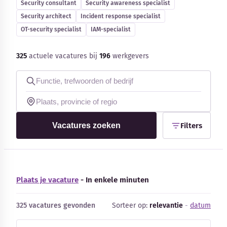
Security consultant
Security awareness specialist
Blog
Security architect
Incident response specialist
OT-security specialist
IAM-specialist
Bedrijfsupdates
325
actuele vacatures bij
196
werkgevers
Externe bronnen
Woordenboek
Auteurs
Vacatures zoeken
Filters
Plaats je vacature
- In enkele minuten
325 vacatures gevonden
Sorteer op:
relevantie
-
datum