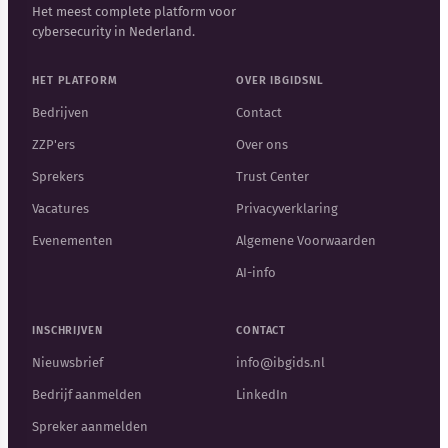
Het meest complete platform voor
cybersecurity in Nederland.
HET PLATFORM
OVER IBGIDSNL
Bedrijven
Contact
ZZP'ers
Over ons
Sprekers
Trust Center
Vacatures
Privacyverklaring
Evenementen
Algemene Voorwaarden
AI-info
INSCHRIJVEN
CONTACT
Nieuwsbrief
info@ibgids.nl
Bedrijf aanmelden
LinkedIn
Spreker aanmelden