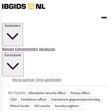
Aanbieders
Nieuws
Evenementen
Vacatures
Kennisbank
Cybersecurity-vacatures
Word partner
Vind aanbieder
Per functie:
Information security officer
Privacy officer
CISO
Compliance officer
Functionaris gegevensbescherming
Kennisbank
Ethical hacker
SOC-analist
Security engineer