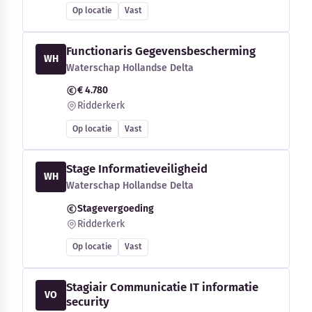
Op locatie
Vast
Functionaris Gegevensbescherming
WH
Waterschap Hollandse Delta
€ 4.780
Ridderkerk
Op locatie
Vast
Stage Informatieveiligheid
WH
Waterschap Hollandse Delta
Stagevergoeding
Ridderkerk
Op locatie
Vast
Stagiair Communicatie IT informatie
VO
security