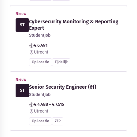
Nieuw
Cybersecurity Monitoring & Reporting
ST
Expert
StudentJob
€ 6.491
Utrecht
Op locatie
Tijdelijk
Nieuw
Senior Security Engineer (61)
ST
StudentJob
€ 4.488 – € 7.515
Utrecht
Op locatie
ZZP