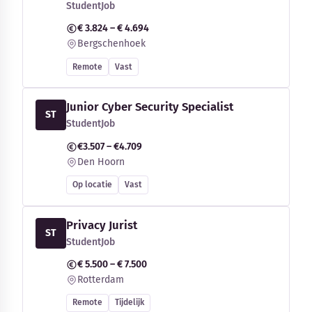
StudentJob
€ 3.824 – € 4.694
Bergschenhoek
Remote
Vast
Junior Cyber Security Specialist
ST
StudentJob
€3.507 – €4.709
Den Hoorn
Op locatie
Vast
Privacy Jurist
ST
StudentJob
€ 5.500 – € 7.500
Rotterdam
Remote
Tijdelijk