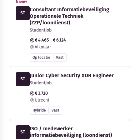
Nieuw
Consultant Informatiebeveiliging
ST
Operationele Techniek
(ZZP/loondienst)
StudentJob
€ 4.465 – € 6.124
Alkmaar
Op locatie
Vast
Junior Cyber Security XDR Engineer
ST
StudentJob
€ 3.720
Utrecht
Hybride
Vast
ISO / medewerker
ST
informatiebeveiliging (loondienst)