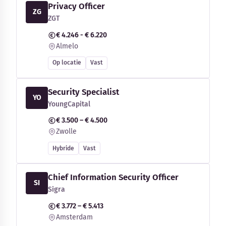
Privacy Officer
ZG
ZGT
€ 4.246 - € 6.220
Almelo
Op locatie
Vast
Security Specialist
YO
YoungCapital
€ 3.500 – € 4.500
Zwolle
Hybride
Vast
Chief Information Security Officer
SI
Sigra
€ 3.772 – € 5.413
Amsterdam