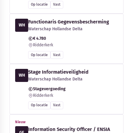
Op locatie
Vast
Functionaris Gegevensbescherming
WH
Waterschap Hollandse Delta
€ 4.780
Ridderkerk
Op locatie
Vast
Stage Informatieveiligheid
WH
Waterschap Hollandse Delta
Stagevergoeding
Ridderkerk
Op locatie
Vast
Nieuw
Information Security Officer / ENSIA
GE