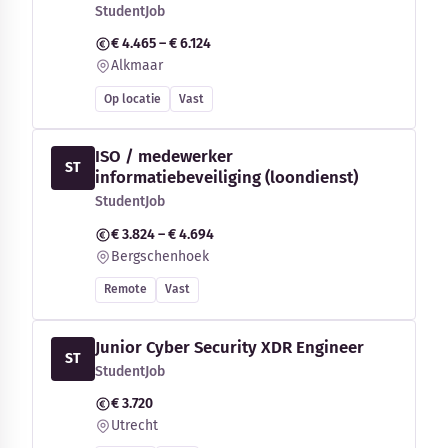
StudentJob
€ 4.465 – € 6.124
Alkmaar
Op locatie
Vast
ISO / medewerker
ST
informatiebeveiliging (loondienst)
StudentJob
€ 3.824 – € 4.694
Bergschenhoek
Remote
Vast
Junior Cyber Security XDR Engineer
ST
StudentJob
€ 3.720
Utrecht