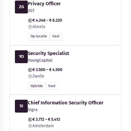
Privacy Officer
ZG
ZGT
€ 4.246 - € 6.220
Almelo
Op locatie
Vast
Security Specialist
YO
YoungCapital
€ 3.500 – € 4.500
Zwolle
Hybride
Vast
Chief Information Security Officer
SI
Sigra
€ 3.772 – € 5.413
Amsterdam