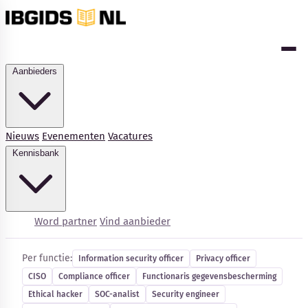
Aanbieders
Nieuws
Evenementen
Vacatures
Kennisbank
Cybersecurity-vacatures
Word partner
Vind aanbieder
Per functie:
Information security officer
Privacy officer
CISO
Compliance officer
Functionaris gegevensbescherming
Kennisbank
Ethical hacker
SOC-analist
Security engineer