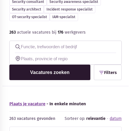
Security consultant
Security awareness specialist
Blog
Security architect
Incident response specialist
OT-security specialist
IAM-specialist
Bedrijfsupdates
263
actuele vacatures bij
176
werkgevers
Externe bronnen
Woordenboek
Auteurs
Vacatures zoeken
Filters
Plaats je vacature
- In enkele minuten
263 vacatures gevonden
Sorteer op:
relevantie
-
datum