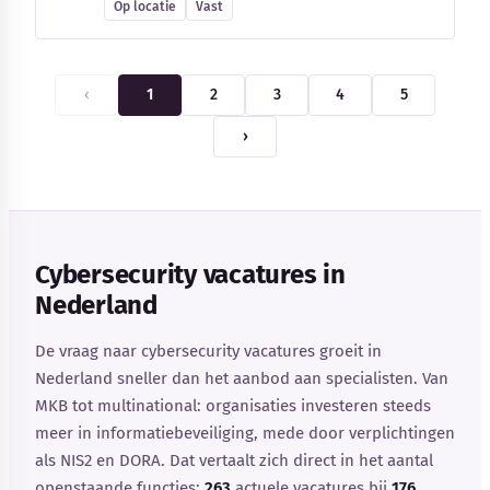
Op locatie
Vast
‹
1
2
3
4
5
›
Cybersecurity vacatures in
Nederland
De vraag naar cybersecurity vacatures groeit in
Nederland sneller dan het aanbod aan specialisten. Van
MKB tot multinational: organisaties investeren steeds
meer in informatiebeveiliging, mede door verplichtingen
als NIS2 en DORA. Dat vertaalt zich direct in het aantal
openstaande functies:
263
actuele vacatures bij
176