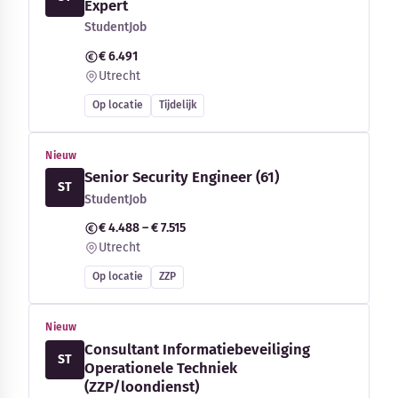
Expert
StudentJob
€ 6.491
Utrecht
Op locatie
Tijdelijk
Nieuw
Senior Security Engineer (61)
ST
StudentJob
€ 4.488 – € 7.515
Utrecht
Op locatie
ZZP
Nieuw
Consultant Informatiebeveiliging
ST
Operationele Techniek
(ZZP/loondienst)