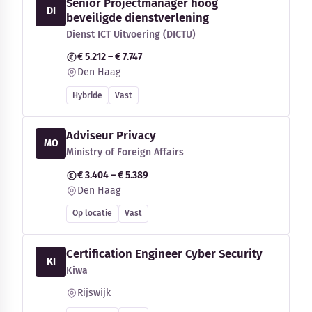
Senior Projectmanager hoog
DI
beveiligde dienstverlening
Dienst ICT Uitvoering (DICTU)
€ 5.212 – € 7.747
Den Haag
Hybride
Vast
Adviseur Privacy
MO
Ministry of Foreign Affairs
€ 3.404 – € 5.389
Den Haag
Op locatie
Vast
Certification Engineer Cyber Security
KI
Kiwa
Rijswijk