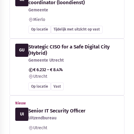
coordinator (loondienst)
Gemeente
Mierlo
Op locatie
Tijdelijk met uitzicht op vast
Strategic CISO for a Safe Digital City
GU
(Hybrid)
Gemeente Utrecht
€ 6.232 – € 8.474
Utrecht
Op locatie
Vast
Nieuw
Senior IT Security Officer
UI
Uitzendbureau
Utrecht