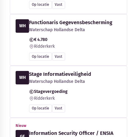
Op locatie
Vast
Functionaris Gegevensbescherming
WH
Waterschap Hollandse Delta
€ 4.780
Ridderkerk
Op locatie
Vast
Stage Informatieveiligheid
WH
Waterschap Hollandse Delta
Stagevergoeding
Ridderkerk
Op locatie
Vast
Nieuw
Information Security Officer / ENSIA
GE