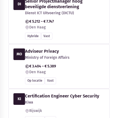
Senior Projectmanager hoog
DI
beveiligde dienstverlening
Dienst ICT Uitvoering (DICTU)
€ 5.212 – € 7.747
Den Haag
Hybride
Vast
Adviseur Privacy
MO
Ministry of Foreign Affairs
€ 3.404 – € 5.389
Den Haag
Op locatie
Vast
Certification Engineer Cyber Security
KI
Kiwa
Rijswijk