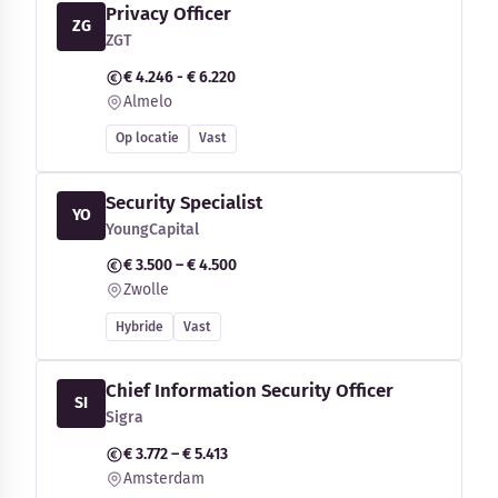
Privacy Officer
ZG
ZGT
€ 4.246 - € 6.220
Almelo
Op locatie
Vast
Security Specialist
YO
YoungCapital
€ 3.500 – € 4.500
Zwolle
Hybride
Vast
Chief Information Security Officer
SI
Sigra
€ 3.772 – € 5.413
Amsterdam