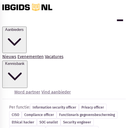
Aanbieders
Nieuws
Evenementen
Vacatures
Kennisbank
Cybersecurity-vacatures
Word partner
Vind aanbieder
Per functie:
Information security officer
Privacy officer
CISO
Compliance officer
Functionaris gegevensbescherming
Kennisbank
Ethical hacker
SOC-analist
Security engineer