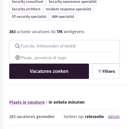
Security consultant
Security awareness specialist
Blog
Security architect
Incident response specialist
OT-security specialist
IAM-specialist
Bedrijfsupdates
263
actuele vacatures bij
176
werkgevers
Externe bronnen
Woordenboek
Auteurs
Vacatures zoeken
Filters
Plaats je vacature
- In enkele minuten
263 vacatures gevonden
Sorteer op:
relevantie
-
datum