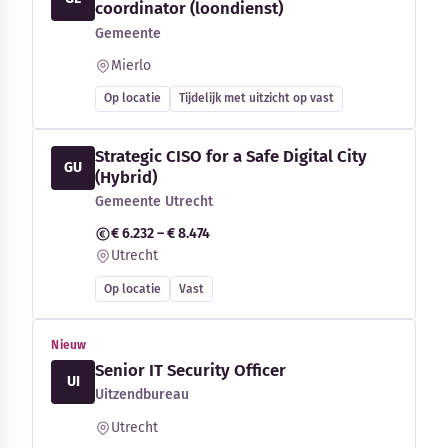
coordinator (loondienst)
Gemeente
Mierlo
Op locatie
Tijdelijk met uitzicht op vast
Strategic CISO for a Safe Digital City
GU
(Hybrid)
Gemeente Utrecht
€ 6.232 – € 8.474
Utrecht
Op locatie
Vast
Nieuw
Senior IT Security Officer
UI
Uitzendbureau
Utrecht