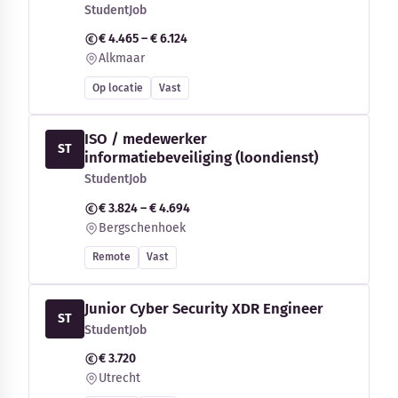
StudentJob
€ 4.465 – € 6.124
Alkmaar
Op locatie
Vast
ISO / medewerker
ST
informatiebeveiliging (loondienst)
StudentJob
€ 3.824 – € 4.694
Bergschenhoek
Remote
Vast
Junior Cyber Security XDR Engineer
ST
StudentJob
€ 3.720
Utrecht