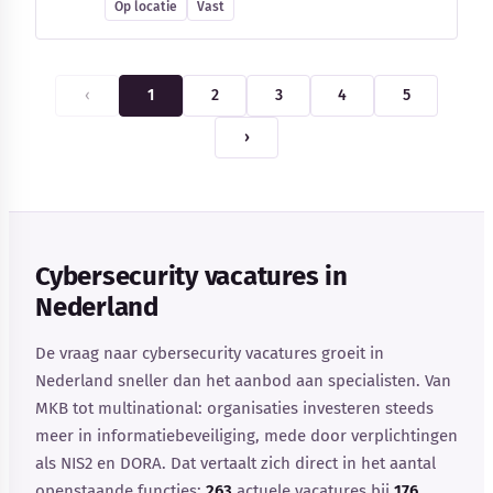
Op locatie
Vast
‹
1
2
3
4
5
›
Cybersecurity vacatures in
Nederland
De vraag naar cybersecurity vacatures groeit in
Nederland sneller dan het aanbod aan specialisten. Van
MKB tot multinational: organisaties investeren steeds
meer in informatiebeveiliging, mede door verplichtingen
als NIS2 en DORA. Dat vertaalt zich direct in het aantal
openstaande functies:
263
actuele vacatures bij
176