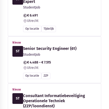
Expert
StudentJob
€ 6.491
Utrecht
Op locatie
Tijdelijk
Nieuw
Senior Security Engineer (61)
ST
StudentJob
€ 4.488 – € 7.515
Utrecht
Op locatie
ZZP
Nieuw
Consultant Informatiebeveiliging
ST
Operationele Techniek
(ZZP/loondienst)