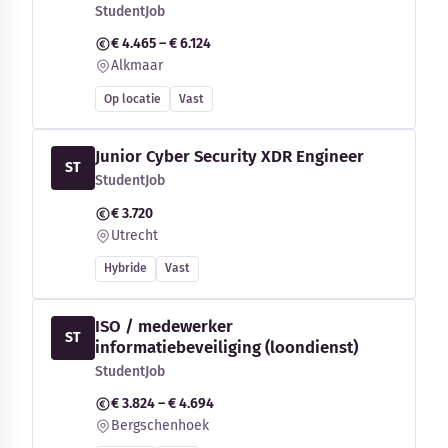
StudentJob
€ 4.465 – € 6.124
Alkmaar
Op locatie
Vast
Junior Cyber Security XDR Engineer
ST
StudentJob
€ 3.720
Utrecht
Hybride
Vast
ISO / medewerker
ST
informatiebeveiliging (loondienst)
StudentJob
€ 3.824 – € 4.694
Bergschenhoek