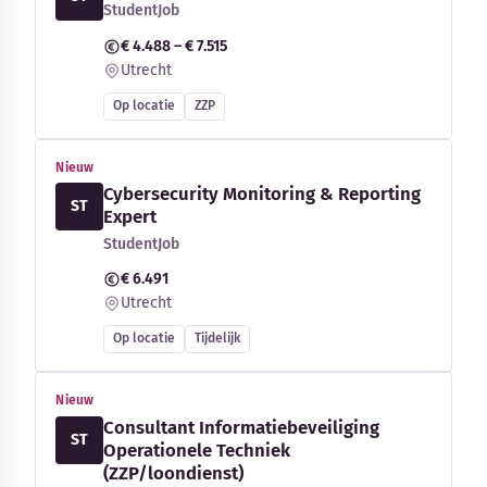
StudentJob
€ 4.488 – € 7.515
Utrecht
Op locatie
ZZP
Nieuw
Cybersecurity Monitoring & Reporting
ST
Expert
StudentJob
€ 6.491
Utrecht
Op locatie
Tijdelijk
Nieuw
Consultant Informatiebeveiliging
ST
Operationele Techniek
(ZZP/loondienst)