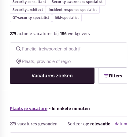
Security consultant
Security awareness specialist
Blog
Security architect
Incident response specialist
OT-security specialist
IAM-specialist
Bedrijfsupdates
279
actuele vacatures bij
186
werkgevers
Externe bronnen
Woordenboek
Auteurs
Vacatures zoeken
Filters
Plaats je vacature
- In enkele minuten
279 vacatures gevonden
Sorteer op:
relevantie
-
datum