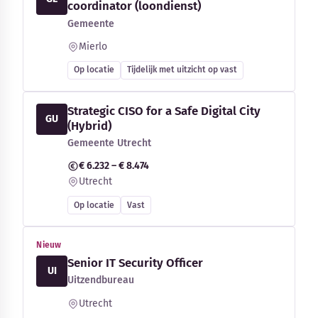
coordinator (loondienst)
Gemeente
Mierlo
Op locatie
Tijdelijk met uitzicht op vast
Strategic CISO for a Safe Digital City
GU
(Hybrid)
Gemeente Utrecht
€ 6.232 – € 8.474
Utrecht
Op locatie
Vast
Nieuw
Senior IT Security Officer
UI
Uitzendbureau
Utrecht