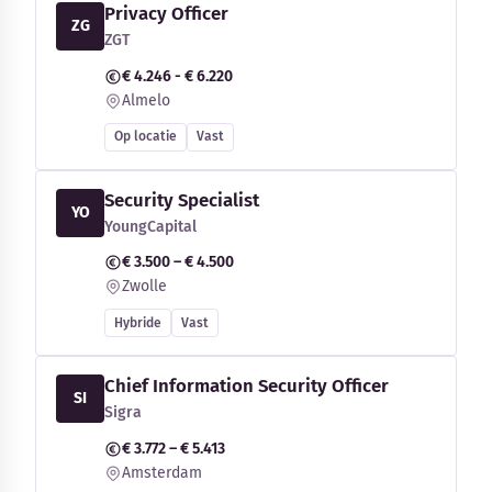
Privacy Officer
ZG
ZGT
€ 4.246 - € 6.220
Almelo
Op locatie
Vast
Security Specialist
YO
YoungCapital
€ 3.500 – € 4.500
Zwolle
Hybride
Vast
Chief Information Security Officer
SI
Sigra
€ 3.772 – € 5.413
Amsterdam