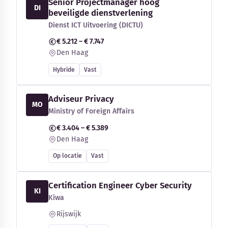
Senior Projectmanager hoog
DI
beveiligde dienstverlening
Dienst ICT Uitvoering (DICTU)
€ 5.212 – € 7.747
Den Haag
Hybride
Vast
Adviseur Privacy
MO
Ministry of Foreign Affairs
€ 3.404 – € 5.389
Den Haag
Op locatie
Vast
Certification Engineer Cyber Security
KI
Kiwa
Rijswijk