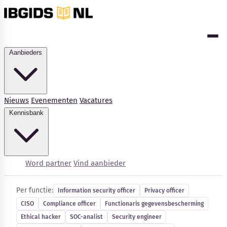
Aanbieders
Nieuws
Evenementen
Vacatures
Kennisbank
Cybersecurity-vacatures
Word partner
Vind aanbieder
Per functie:
Information security officer
Privacy officer
CISO
Compliance officer
Functionaris gegevensbescherming
Kennisbank
Ethical hacker
SOC-analist
Security engineer