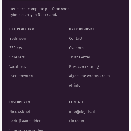
Het meest complete platform voor
cybersecurity in Nederland.
HET PLATFORM
OVER IBGIDSNL
Bedrijven
Contact
ZZP'ers
Over ons
Sprekers
Trust Center
Vacatures
Privacyverklaring
Evenementen
Algemene Voorwaarden
AI-info
INSCHRIJVEN
CONTACT
Nieuwsbrief
info@ibgids.nl
Bedrijf aanmelden
LinkedIn
Spreker aanmelden