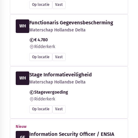
Op locatie
Vast
Functionaris Gegevensbescherming
WH
Waterschap Hollandse Delta
€ 4.780
Ridderkerk
Op locatie
Vast
Stage Informatieveiligheid
WH
Waterschap Hollandse Delta
Stagevergoeding
Ridderkerk
Op locatie
Vast
Nieuw
Information Security Officer / ENSIA
GE