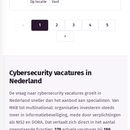
Op locatie
Vast
‹
1
2
3
4
5
›
Cybersecurity vacatures in
Nederland
De vraag naar cybersecurity vacatures groeit in
Nederland sneller dan het aanbod aan specialisten. Van
MKB tot multinational: organisaties investeren steeds
meer in informatiebeveiliging, mede door verplichtingen
als NIS2 en DORA. Dat vertaalt zich direct in het aantal
openstaande functies:
279
actuele vacatures bij
186