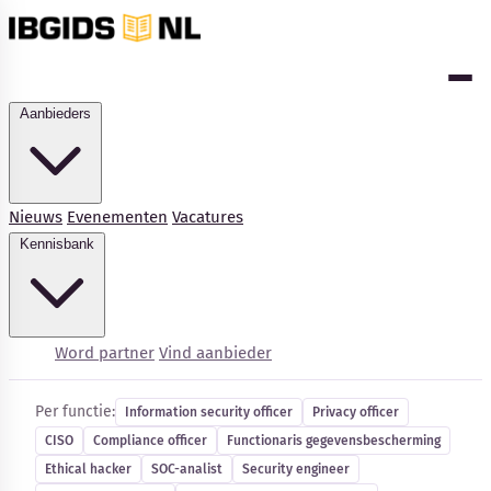
Aanbieders
Nieuws
Evenementen
Vacatures
Kennisbank
Cybersecurity-vacatures
Word partner
Vind aanbieder
Per functie:
Information security officer
Privacy officer
CISO
Compliance officer
Functionaris gegevensbescherming
Kennisbank
Ethical hacker
SOC-analist
Security engineer