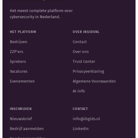
Het meest complete platform voor
cybersecurity in Nederland.
HET PLATFORM
OVER IBGIDSNL
Bedrijven
Contact
ZZP'ers
Over ons
Sprekers
Trust Center
Vacatures
Privacyverklaring
Evenementen
Algemene Voorwaarden
AI-info
INSCHRIJVEN
CONTACT
Nieuwsbrief
info@ibgids.nl
Bedrijf aanmelden
LinkedIn