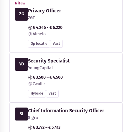
Nieuw
Privacy Officer
ZG
ZGT
€ 4.246 - € 6.220
Almelo
Op locatie
Vast
Security Specialist
YO
YoungCapital
€ 3.500 – € 4.500
Zwolle
Hybride
Vast
Chief Information Security Officer
SI
Sigra
€ 3.772 – € 5.413