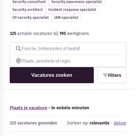
Security consultant
Security awareness specialist
Blog
Security architect
Incident response specialist
OT-security specialist
IAM-specialist
Bedrijfsupdates
325
actuele vacatures bij
195
werkgevers
Externe bronnen
Woordenboek
Auteurs
Vacatures zoeken
Filters
Plaats je vacature
- In enkele minuten
325 vacatures gevonden
Sorteer op:
relevantie
-
datum