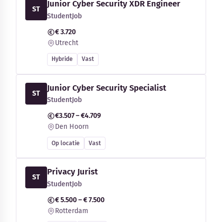
Junior Cyber Security XDR Engineer
ST
StudentJob
€ 3.720
Utrecht
Hybride
Vast
Junior Cyber Security Specialist
ST
StudentJob
€3.507 – €4.709
Den Hoorn
Op locatie
Vast
Privacy Jurist
ST
StudentJob
€ 5.500 – € 7.500
Rotterdam