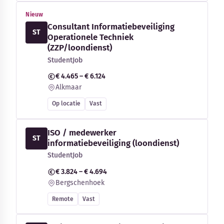
Nieuw
Consultant Informatiebeveiliging
ST
Operationele Techniek
(ZZP/loondienst)
StudentJob
€ 4.465 – € 6.124
Alkmaar
Op locatie
Vast
ISO / medewerker
ST
informatiebeveiliging (loondienst)
StudentJob
€ 3.824 – € 4.694
Bergschenhoek
Remote
Vast