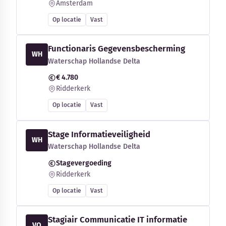
Amsterdam
Op locatie
Vast
Functionaris Gegevensbescherming
WH
Waterschap Hollandse Delta
€ 4.780
Ridderkerk
Op locatie
Vast
Stage Informatieveiligheid
WH
Waterschap Hollandse Delta
Stagevergoeding
Ridderkerk
Op locatie
Vast
Stagiair Communicatie IT informatie
VO